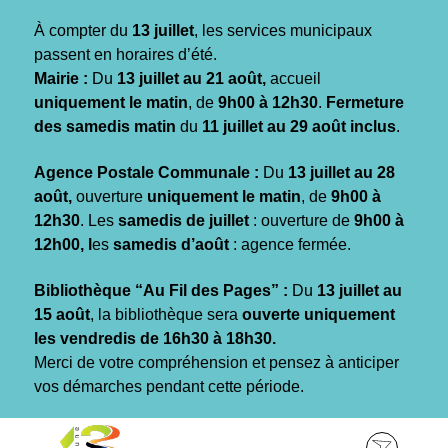
Gestion des traceurs
À compter du
13 juillet
, les services municipaux
passent en horaires d’été.
Mairie :
Du
13 juillet au 21 août,
accueil
uniquement le matin
, de
9h00 à 12h30
.
Fermeture
des samedis matin
du
11 juillet au 29 août inclus
.
Agence Postale Communale :
Du
13 juillet au 28
août,
ouverture
uniquement le matin
, de
9h00 à
12h30
. Les
samedis de juillet
: ouverture de
9h00 à
12h00, l
es
samedis d’août
: agence fermée.
Bibliothèque “Au Fil des Pages” :
Du
13 juillet au
15 août
, la bibliothèque sera
ouverte uniquement
les vendredis de 16h30 à 18h30.
Merci de votre compréhension et pensez à anticiper
vos démarches pendant cette période.
Aller
Aller
Aller