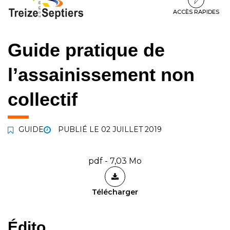
à
au
au
la
contenu
pied
ACCÈS RAPIDES
navigation
de
page
Guide pratique de
l’assainissement non
collectif
GUIDE
PUBLIÉ LE
02 JUILLET 2019
pdf - 7,03 Mo
Télécharger
Édito