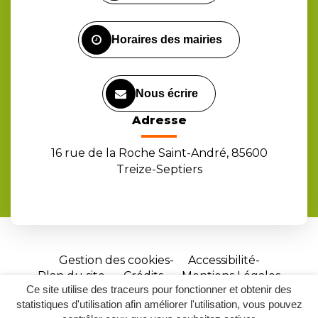
compte
compte
chaîne
Facebook
Instagram
Youtube
Horaires des mairies
Nous écrire
Adresse
16 rue de la Roche Saint-André, 85600
Treize-Septiers
Gestion des cookies
Accessibilité
Plan du site
Crédits
Mentions Légales
Ce site utilise des traceurs pour fonctionner et obtenir des
Site
statistiques d'utilisation afin améliorer l'utilisation, vous pouvez