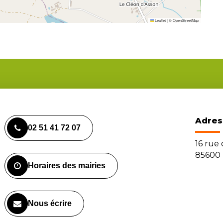
Leaflet
|
©
OpenStreetMap
Adres
02 51 41 72 07
16 rue
85600 
Horaires des mairies
Nous écrire