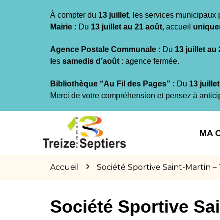
Gestion des traceurs
À compter du
13 juillet
, les services municipaux 
Mairie :
Du
13 juillet au 21 août,
accueil
unique
Agence Postale Communale :
Du
13 juillet au
l
es
samedis d’août
: agence fermée.
Bibliothèque “Au Fil des Pages” :
Du
13 juille
Merci de votre compréhension et pensez à antici
Aller
Aller
Aller
à
au
au
MA 
la
contenu
pied
navigation
de
page
Accueil
Société Sportive Saint-Martin –
Société Sportive Sai