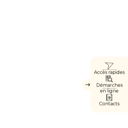
ACC
Accès rapides
DIRE
Démarches
Masquer
les
en ligne
accès
directs
Contacts