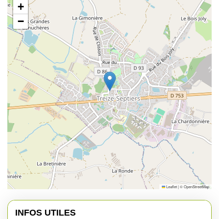
+
−
Leaflet
|
©
OpenStreetMap
INFOS UTILES