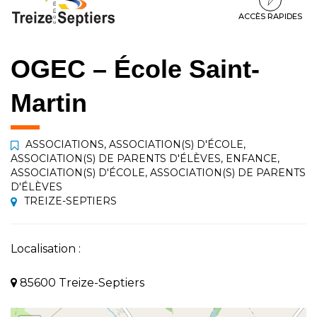
à
au
au
la
contenu
pied
ACCÈS RAPIDES
navigation
de
page
OGEC – École Saint-
Martin
ASSOCIATIONS
,
ASSOCIATION(S) D'ÉCOLE
,
ASSOCIATION(S) DE PARENTS D'ÉLÈVES
,
ENFANCE
,
ASSOCIATION(S) D'ÉCOLE
,
ASSOCIATION(S) DE PARENTS
D'ÉLÈVES
TREIZE-SEPTIERS
Localisation :
85600 Treize-Septiers