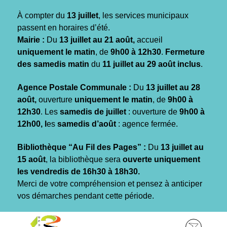
Gestion des traceurs
À compter du
13 juillet
, les services municipaux
passent en horaires d’été.
Mairie :
Du
13 juillet au 21 août,
accueil
uniquement le matin
, de
9h00 à 12h30
.
Fermeture
des samedis matin
du
11 juillet au 29 août inclus
.
Agence Postale Communale :
Du
13 juillet au 28
août,
ouverture
uniquement le matin
, de
9h00 à
12h30
. Les
samedis de juillet
: ouverture de
9h00 à
12h00, l
es
samedis d’août
: agence fermée.
Bibliothèque “Au Fil des Pages” :
Du
13 juillet au
15 août
, la bibliothèque sera
ouverte uniquement
les vendredis de 16h30 à 18h30.
Merci de votre compréhension et pensez à anticiper
vos démarches pendant cette période.
Aller
Aller
Aller