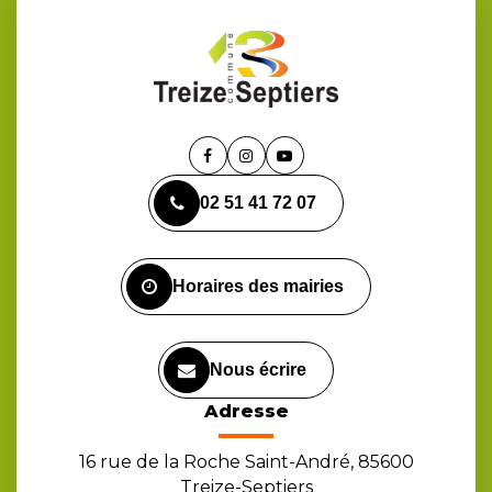
Lien
Lien
Lien
vers
vers
vers
02 51 41 72 07
le
le
la
compte
compte
chaîne
Facebook
Instagram
Youtube
Horaires des mairies
Nous écrire
Adresse
16 rue de la Roche Saint-André, 85600
Treize-Septiers