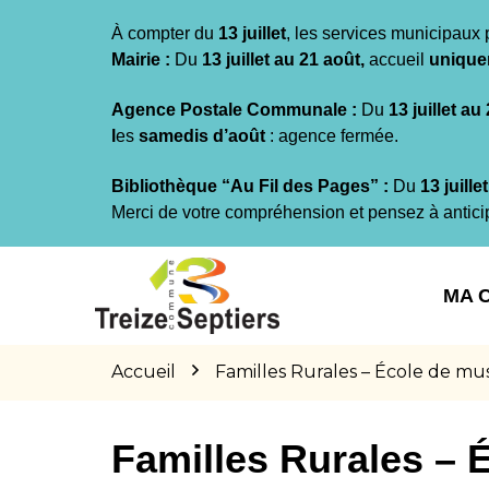
Gestion des traceurs
À compter du
13 juillet
, les services municipaux 
Mairie :
Du
13 juillet au 21 août,
accueil
unique
Agence Postale Communale :
Du
13 juillet au
l
es
samedis d’août
: agence fermée.
Bibliothèque “Au Fil des Pages” :
Du
13 juille
Merci de votre compréhension et pensez à antici
Aller
Aller
Aller
à
au
au
MA 
la
contenu
pied
navigation
de
page
Accueil
Familles Rurales – École de mu
Familles Rurales – 