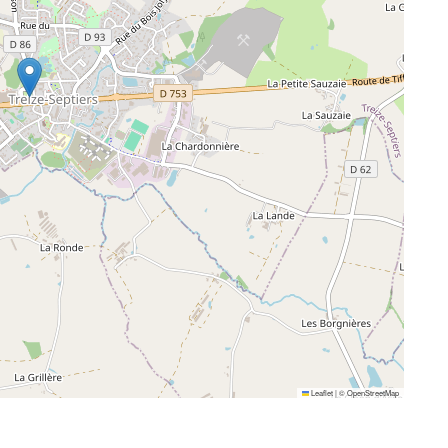
Leaflet
|
©
OpenStreetMap