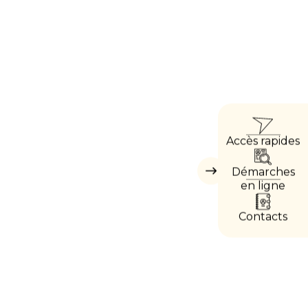
ACC
Accès rapides
DIRE
Démarches
Masquer
les
en ligne
accès
directs
Contacts