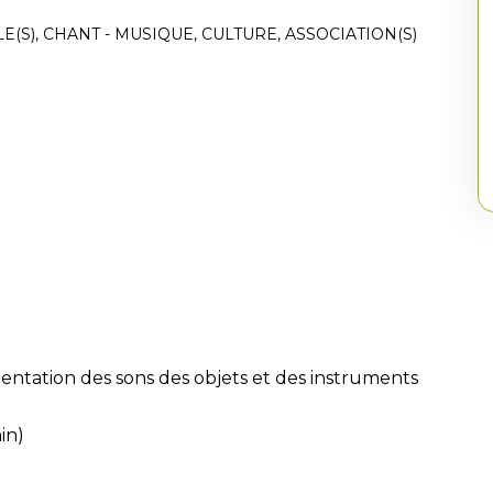
E(S)
,
CHANT - MUSIQUE
,
CULTURE
,
ASSOCIATION(S)
imentation des sons des objets et des instruments
in)