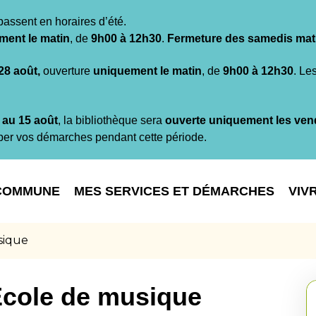
passent en horaires d’été.
ment le matin
, de
9h00 à 12h30
.
Fermeture des samedis mat
 28 août,
ouverture
uniquement le matin
, de
9h00 à 12h30
. Le
t au 15 août
, la bibliothèque sera
ouverte uniquement les ven
per vos démarches pendant cette période.
COMMUNE
MES SERVICES ET DÉMARCHES
VIV
sique
École de musique