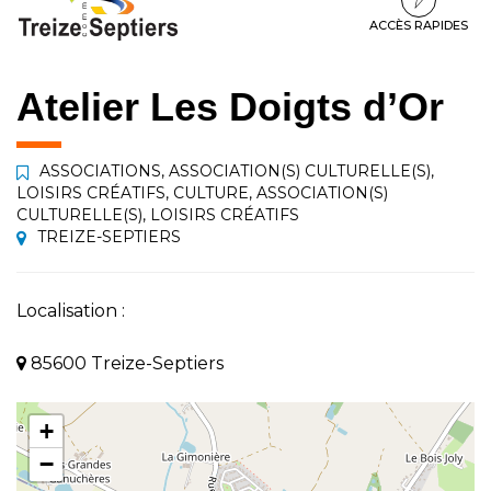
à
au
au
la
contenu
pied
ACCÈS RAPIDES
navigation
de
page
Atelier Les Doigts d’Or
ASSOCIATIONS
,
ASSOCIATION(S) CULTURELLE(S)
,
LOISIRS CRÉATIFS
,
CULTURE
,
ASSOCIATION(S)
CULTURELLE(S)
,
LOISIRS CRÉATIFS
TREIZE-SEPTIERS
Localisation :
85600 Treize-Septiers
+
−