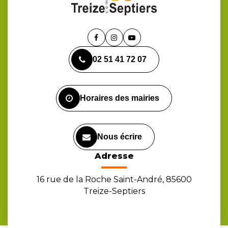
Lien
Lien
Lien
vers
vers
vers
02 51 41 72 07
le
le
la
compte
compte
chaîne
Facebook
Instagram
Youtube
Horaires des mairies
Nous écrire
Adresse
16 rue de la Roche Saint-André, 85600
Treize-Septiers