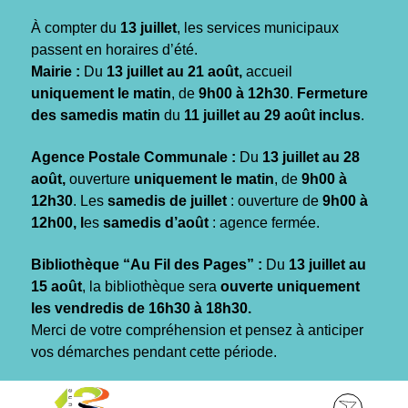
Gestion des traceurs
À compter du
13 juillet
, les services municipaux
passent en horaires d’été.
Mairie :
Du
13 juillet au 21 août,
accueil
uniquement le matin
, de
9h00 à 12h30
.
Fermeture
des samedis matin
du
11 juillet au 29 août inclus
.
Agence Postale Communale :
Du
13 juillet au 28
août,
ouverture
uniquement le matin
, de
9h00 à
12h30
. Les
samedis de juillet
: ouverture de
9h00 à
12h00, l
es
samedis d’août
: agence fermée.
Bibliothèque “Au Fil des Pages” :
Du
13 juillet au
15 août
, la bibliothèque sera
ouverte uniquement
les vendredis de 16h30 à 18h30.
Merci de votre compréhension et pensez à anticiper
vos démarches pendant cette période.
Aller
Aller
Aller