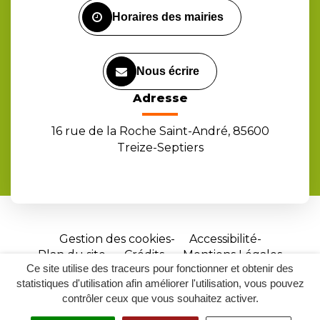
Horaires des mairies
Nous écrire
Adresse
16 rue de la Roche Saint-André, 85600
Treize-Septiers
Gestion des cookies
Accessibilité
Plan du site
Crédits
Mentions Légales
Ce site utilise des traceurs pour fonctionner et obtenir des
Site
statistiques d'utilisation afin améliorer l'utilisation, vous pouvez
réalisé
contrôler ceux que vous souhaitez activer.
par