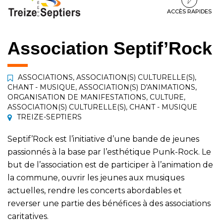
à
au
au
la
contenu
pied
ACCÈS RAPIDES
navigation
de
page
Association Septif’Rock
ASSOCIATIONS
,
ASSOCIATION(S) CULTURELLE(S)
,
CHANT - MUSIQUE
,
ASSOCIATION(S) D'ANIMATIONS
,
ORGANISATION DE MANIFESTATIONS
,
CULTURE
,
ASSOCIATION(S) CULTURELLE(S)
,
CHANT - MUSIQUE
TREIZE-SEPTIERS
Septif’Rock est l’initiative d’une bande de jeunes
passionnés à la base par l’esthétique Punk-Rock. Le
but de l’association est de participer à l’animation de
la commune, ouvrir les jeunes aux musiques
actuelles, rendre les concerts abordables et
reverser une partie des bénéfices à des associations
caritatives.