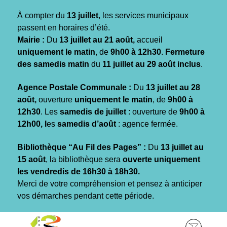
Gestion des traceurs
À compter du
13 juillet
, les services municipaux
passent en horaires d’été.
Mairie :
Du
13 juillet au 21 août,
accueil
uniquement le matin
, de
9h00 à 12h30
.
Fermeture
des samedis matin
du
11 juillet au 29 août inclus
.
Agence Postale Communale :
Du
13 juillet au 28
août,
ouverture
uniquement le matin
, de
9h00 à
12h30
. Les
samedis de juillet
: ouverture de
9h00 à
12h00, l
es
samedis d’août
: agence fermée.
Bibliothèque “Au Fil des Pages” :
Du
13 juillet au
15 août
, la bibliothèque sera
ouverte uniquement
les vendredis de 16h30 à 18h30.
Merci de votre compréhension et pensez à anticiper
vos démarches pendant cette période.
Aller
Aller
Aller