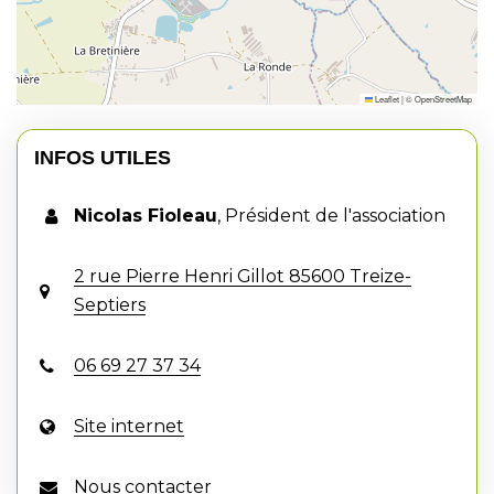
Leaflet
|
©
OpenStreetMap
INFOS UTILES
Nicolas Fioleau
,
Président de l'association
2 rue Pierre Henri Gillot 85600 Treize-
Septiers
06 69 27 37 34
Site internet
Nous contacter