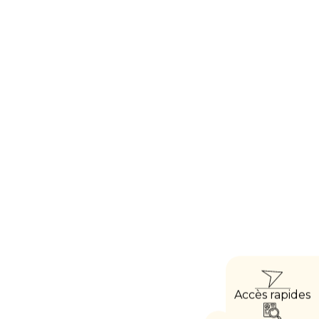
ACC
Accès rapides
DIRE