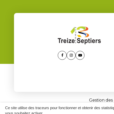
Lien
Lien
Lien
vers
vers
vers
le
le
la
compte
compte
chaîne
Facebook
Instagram
Youtube
Gestion des
Ce site utilise des traceurs pour fonctionner et obtenir des statisti
vous souhaitez activer.