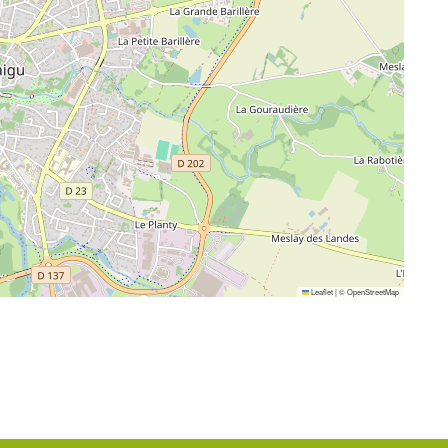
Leaflet
|
©
OpenStreetMap