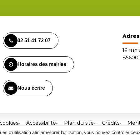
Adres
02 51 41 72 07
16 rue
85600 
Horaires des mairies
Nous écrire
 cookies
Accessibilité
Plan du site
Crédits
Ment
ques d'utilisation afin améliorer l'utilisation, vous pouvez contrôler ceu
Site