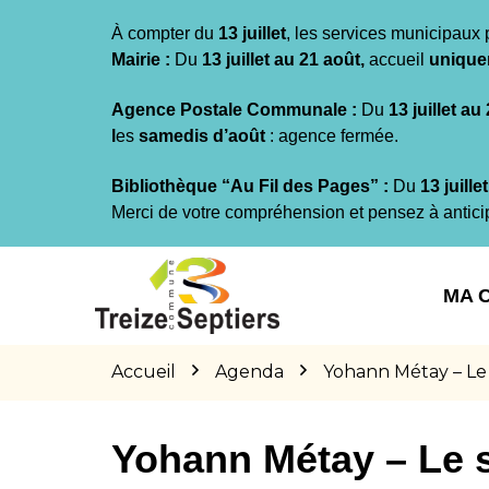
Gestion des traceurs
À compter du
13 juillet
, les services municipaux 
Mairie :
Du
13 juillet au 21 août,
accueil
unique
Agence Postale Communale :
Du
13 juillet au
l
es
samedis d’août
: agence fermée.
Bibliothèque “Au Fil des Pages” :
Du
13 juille
Merci de votre compréhension et pensez à antici
Aller
Aller
Aller
à
au
au
MA 
la
contenu
pied
navigation
de
page
Accueil
Agenda
Yohann Métay – Le
Yohann Métay – Le 