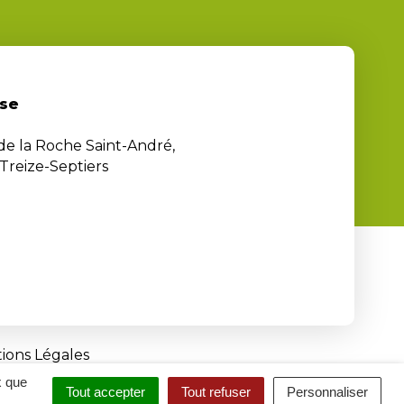
se
 de la Roche Saint-André,
Treize-Septiers
ions Légales
x que
Tout accepter
Tout refuser
Personnaliser