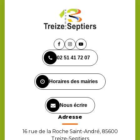
Lien
Lien
Lien
vers
vers
vers
02 51 41 72 07
le
le
la
compte
compte
chaîne
Facebook
Instagram
Youtube
Horaires des mairies
Nous écrire
Adresse
16 rue de la Roche Saint-André, 85600
Treize-Septiers