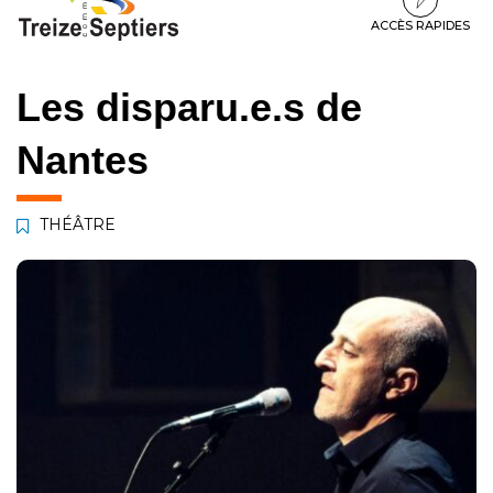
à
au
au
la
contenu
pied
ACCÈS RAPIDES
navigation
de
page
Les disparu.e.s de
Nantes
THÉÂTRE