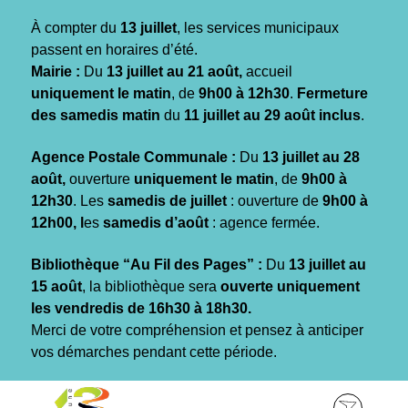
Gestion des traceurs
À compter du
13 juillet
, les services municipaux
passent en horaires d’été.
Mairie :
Du
13 juillet au 21 août,
accueil
uniquement le matin
, de
9h00 à 12h30
.
Fermeture
des samedis matin
du
11 juillet au 29 août inclus
.
Agence Postale Communale :
Du
13 juillet au 28
août,
ouverture
uniquement le matin
, de
9h00 à
12h30
. Les
samedis de juillet
: ouverture de
9h00 à
12h00, l
es
samedis d’août
: agence fermée.
Bibliothèque “Au Fil des Pages” :
Du
13 juillet au
15 août
, la bibliothèque sera
ouverte uniquement
les vendredis de 16h30 à 18h30.
Merci de votre compréhension et pensez à anticiper
vos démarches pendant cette période.
Aller
Aller
Aller