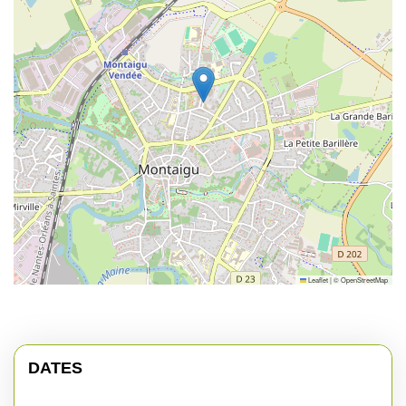
Leaflet
|
©
OpenStreetMap
DATES