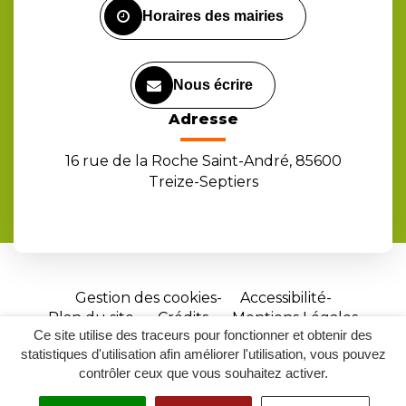
Horaires des mairies
Nous écrire
Adresse
16 rue de la Roche Saint-André, 85600
Treize-Septiers
Gestion des cookies
Accessibilité
Plan du site
Crédits
Mentions Légales
Ce site utilise des traceurs pour fonctionner et obtenir des
Site
statistiques d'utilisation afin améliorer l'utilisation, vous pouvez
réalisé
contrôler ceux que vous souhaitez activer.
par