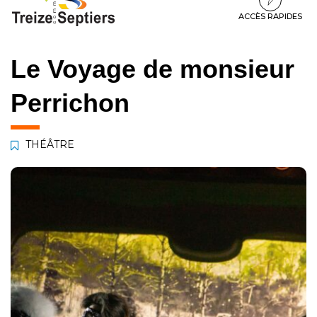
à
au
au
la
contenu
pied
ACCÈS RAPIDES
navigation
de
page
Le Voyage de monsieur
Perrichon
THÉÂTRE