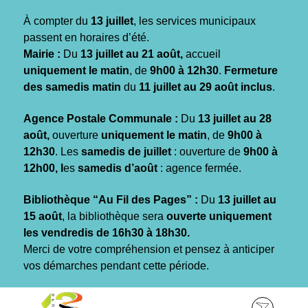
Gestion des traceurs
À compter du
13 juillet
, les services municipaux
passent en horaires d’été.
Mairie :
Du
13 juillet au 21 août,
accueil
uniquement le matin
, de
9h00 à 12h30
.
Fermeture
des samedis matin
du
11 juillet au 29 août inclus
.
Agence Postale Communale :
Du
13 juillet au 28
août,
ouverture
uniquement le matin
, de
9h00 à
12h30
. Les
samedis de juillet
: ouverture de
9h00 à
12h00, l
es
samedis d’août
: agence fermée.
Bibliothèque “Au Fil des Pages” :
Du
13 juillet au
15 août
, la bibliothèque sera
ouverte uniquement
les vendredis de 16h30 à 18h30.
Merci de votre compréhension et pensez à anticiper
vos démarches pendant cette période.
Aller
Aller
Aller