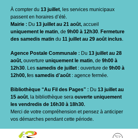
Gestion des traceurs
À compter du
13 juillet
, les services municipaux
passent en horaires d’été.
Mairie :
Du
13 juillet au 21 août,
accueil
uniquement le matin
, de
9h00 à 12h30
.
Fermeture
des samedis matin
du
11 juillet au 29 août inclus
.
Agence Postale Communale :
Du
13 juillet au 28
août,
ouverture
uniquement le matin
, de
9h00 à
12h30
. Les
samedis de juillet
: ouverture de
9h00 à
12h00, l
es
samedis d’août
: agence fermée.
Bibliothèque “Au Fil des Pages” :
Du
13 juillet au
15 août
, la bibliothèque sera
ouverte uniquement
les vendredis de 16h30 à 18h30.
Merci de votre compréhension et pensez à anticiper
vos démarches pendant cette période.
Aller
Aller
Aller