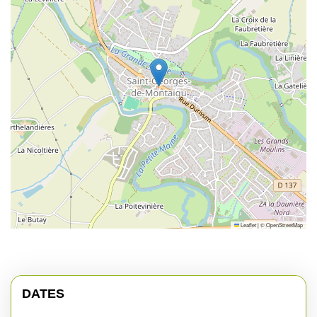
Leaflet
|
©
OpenStreetMap
DATES