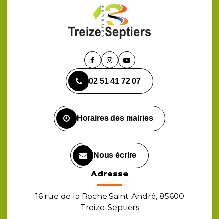
Lien
Lien
Lien
vers
vers
vers
02 51 41 72 07
le
le
la
compte
compte
chaîne
Facebook
Instagram
Youtube
Horaires des mairies
Nous écrire
Adresse
16 rue de la Roche Saint-André, 85600
Treize-Septiers