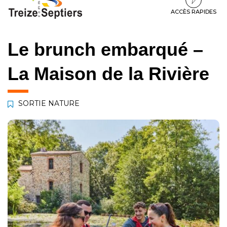
à
au
au
la
contenu
pied
ACCÈS RAPIDES
navigation
de
page
Le brunch embarqué –
La Maison de la Rivière
SORTIE NATURE