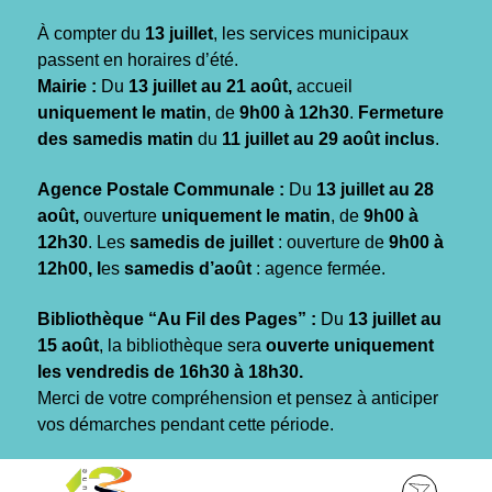
Gestion des traceurs
À compter du
13 juillet
, les services municipaux
passent en horaires d’été.
Mairie :
Du
13 juillet au 21 août,
accueil
uniquement le matin
, de
9h00 à 12h30
.
Fermeture
des samedis matin
du
11 juillet au 29 août inclus
.
Agence Postale Communale :
Du
13 juillet au 28
août,
ouverture
uniquement le matin
, de
9h00 à
12h30
. Les
samedis de juillet
: ouverture de
9h00 à
12h00, l
es
samedis d’août
: agence fermée.
Bibliothèque “Au Fil des Pages” :
Du
13 juillet au
15 août
, la bibliothèque sera
ouverte uniquement
les vendredis de 16h30 à 18h30.
Merci de votre compréhension et pensez à anticiper
vos démarches pendant cette période.
Aller
Aller
Aller