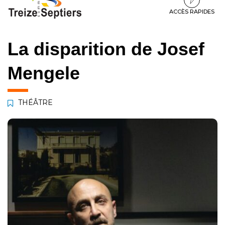
à
au
au
la
contenu
pied
ACCÈS RAPIDES
navigation
de
page
La disparition de Josef
Mengele
THÉÂTRE