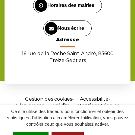
Horaires des mairies
Nous écrire
Adresse
16 rue de la Roche Saint-André, 85600
Treize-Septiers
Gestion des cookies
Accessibilité
Plan du site
Crédits
Mentions Légales
Ce site utilise des traceurs pour fonctionner et obtenir des
Site
statistiques d'utilisation afin améliorer l'utilisation, vous pouvez
réalisé
contrôler ceux que vous souhaitez activer.
par