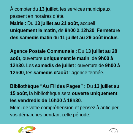
Gestion des traceurs
À compter du
13 juillet
, les services municipaux
passent en horaires d’été.
Mairie :
Du
13 juillet au 21 août,
accueil
uniquement le matin
, de
9h00 à 12h30
.
Fermeture
des samedis matin
du
11 juillet au 29 août inclus
.
Agence Postale Communale :
Du
13 juillet au 28
août,
ouverture
uniquement le matin
, de
9h00 à
12h30
. Les
samedis de juillet
: ouverture de
9h00 à
12h00, l
es
samedis d’août
: agence fermée.
Bibliothèque “Au Fil des Pages” :
Du
13 juillet au
15 août
, la bibliothèque sera
ouverte uniquement
les vendredis de 16h30 à 18h30.
Merci de votre compréhension et pensez à anticiper
vos démarches pendant cette période.
Aller
Aller
Aller