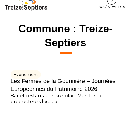
à
au
au
la
contenu
pied
ACCÈS RAPIDES
navigation
de
page
Commune :
Treize-
Septiers
Événement
Les Fermes de la Gourinière – Journées
Européennes du Patrimoine 2026
Bar et restauration sur placeMarché de
producteurs locaux