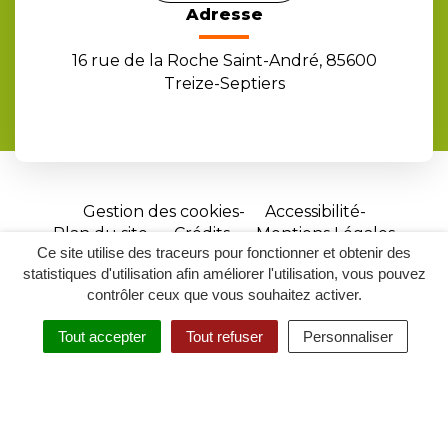
Adresse
16 rue de la Roche Saint-André, 85600
Treize-Septiers
Gestion des cookies
Accessibilité
Plan du site
Crédits
Mentions Légales
Ce site utilise des traceurs pour fonctionner et obtenir des
Site
statistiques d'utilisation afin améliorer l'utilisation, vous pouvez
réalisé
contrôler ceux que vous souhaitez activer.
par
Tout accepter
Tout refuser
Personnaliser
Inovagora
MENU
RECHERCHER
ACCESSIBILITÉ
(ouverture
dans
un
nouvel