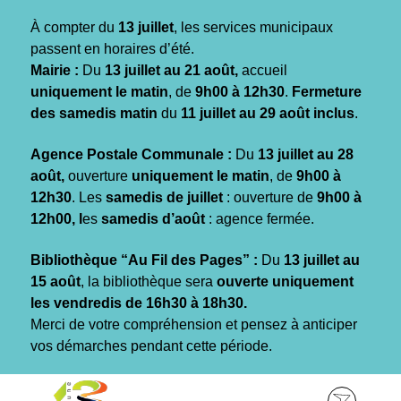
Gestion des traceurs
À compter du
13 juillet
, les services municipaux
passent en horaires d’été.
Mairie :
Du
13 juillet au 21 août,
accueil
uniquement le matin
, de
9h00 à 12h30
.
Fermeture
des samedis matin
du
11 juillet au 29 août inclus
.
Agence Postale Communale :
Du
13 juillet au 28
août,
ouverture
uniquement le matin
, de
9h00 à
12h30
. Les
samedis de juillet
: ouverture de
9h00 à
12h00, l
es
samedis d’août
: agence fermée.
Bibliothèque “Au Fil des Pages” :
Du
13 juillet au
15 août
, la bibliothèque sera
ouverte uniquement
les vendredis de 16h30 à 18h30.
Merci de votre compréhension et pensez à anticiper
vos démarches pendant cette période.
Aller
Aller
Aller