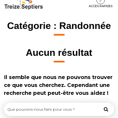
à
au
au
la
contenu
pied
ACCÈS RAPIDES
navigation
de
page
Catégorie :
Randonnée
Aucun résultat
Il semble que nous ne pouvons trouver
ce que vous cherchez. Cependant une
recherche peut peut-être vous aidez !
Rech