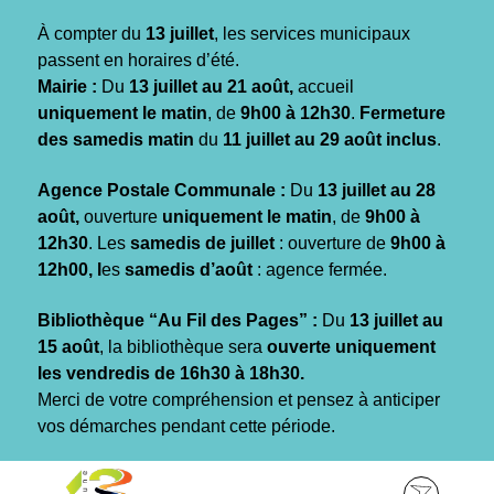
Gestion des traceurs
À compter du
13 juillet
, les services municipaux
passent en horaires d’été.
Mairie :
Du
13 juillet au 21 août,
accueil
uniquement le matin
, de
9h00 à 12h30
.
Fermeture
des samedis matin
du
11 juillet au 29 août inclus
.
Agence Postale Communale :
Du
13 juillet au 28
août,
ouverture
uniquement le matin
, de
9h00 à
12h30
. Les
samedis de juillet
: ouverture de
9h00 à
12h00, l
es
samedis d’août
: agence fermée.
Bibliothèque “Au Fil des Pages” :
Du
13 juillet au
15 août
, la bibliothèque sera
ouverte uniquement
les vendredis de 16h30 à 18h30.
Merci de votre compréhension et pensez à anticiper
vos démarches pendant cette période.
Aller
Aller
Aller