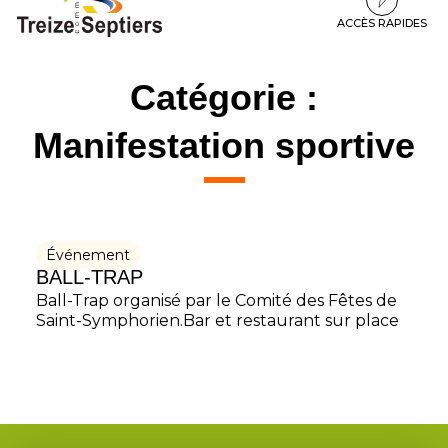
à
au
au
la
contenu
pied
ACCÈS RAPIDES
navigation
de
page
Catégorie :
Manifestation sportive
Événement
BALL-TRAP
Ball-Trap organisé par le Comité des Fêtes de
Saint-Symphorien.Bar et restaurant sur place