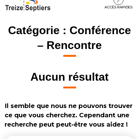
à
au
au
la
contenu
pied
ACCÈS RAPIDES
navigation
de
page
Catégorie :
Conférence
– Rencontre
Aucun résultat
Il semble que nous ne pouvons trouver
ce que vous cherchez. Cependant une
recherche peut peut-être vous aidez !