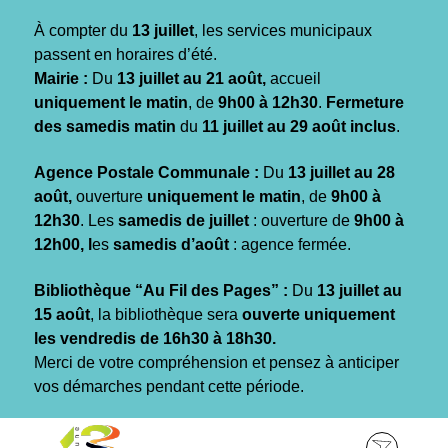
Gestion des traceurs
À compter du
13 juillet
, les services municipaux
passent en horaires d’été.
Mairie :
Du
13 juillet au 21 août,
accueil
uniquement le matin
, de
9h00 à 12h30
.
Fermeture
des samedis matin
du
11 juillet au 29 août inclus
.
Agence Postale Communale :
Du
13 juillet au 28
août,
ouverture
uniquement le matin
, de
9h00 à
12h30
. Les
samedis de juillet
: ouverture de
9h00 à
12h00, l
es
samedis d’août
: agence fermée.
Bibliothèque “Au Fil des Pages” :
Du
13 juillet au
15 août
, la bibliothèque sera
ouverte uniquement
les vendredis de 16h30 à 18h30.
Merci de votre compréhension et pensez à anticiper
vos démarches pendant cette période.
Aller
Aller
Aller