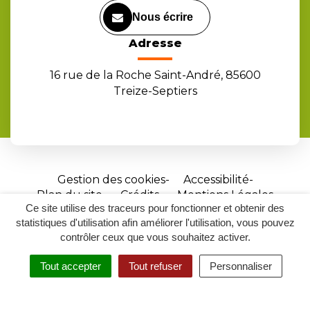
Nous écrire
Adresse
16 rue de la Roche Saint-André, 85600
Treize-Septiers
Gestion des cookies
Accessibilité
Plan du site
Crédits
Mentions Légales
Ce site utilise des traceurs pour fonctionner et obtenir des
Site
statistiques d'utilisation afin améliorer l'utilisation, vous pouvez
réalisé
contrôler ceux que vous souhaitez activer.
par
Tout accepter
Tout refuser
Personnaliser
Inovagora
MENU
RECHERCHER
ACCESSIBILITÉ
(ouverture
dans