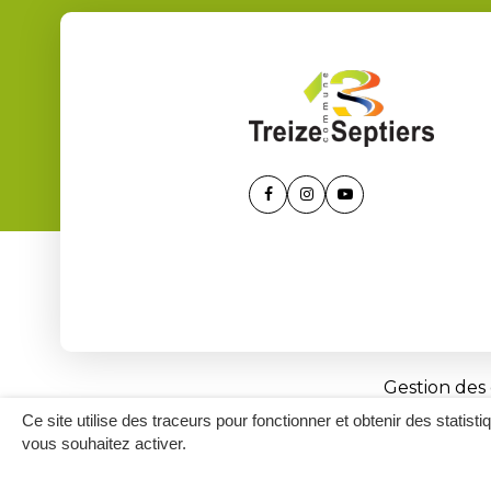
Lien
Lien
Lien
vers
vers
vers
le
le
la
compte
compte
chaîne
Facebook
Instagram
Youtube
Gestion des
Ce site utilise des traceurs pour fonctionner et obtenir des statisti
vous souhaitez activer.