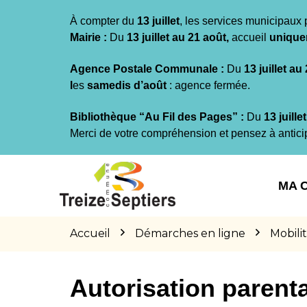
Gestion des traceurs
À compter du
13 juillet
, les services municipaux 
Mairie :
Du
13 juillet au 21 août,
accueil
unique
Agence Postale Communale :
Du
13 juillet au
l
es
samedis d’août
: agence fermée.
Bibliothèque “Au Fil des Pages” :
Du
13 juille
Merci de votre compréhension et pensez à antici
Aller
Aller
Aller
à
au
au
MA 
la
contenu
pied
navigation
de
page
Accueil
Démarches en ligne
Mobilit
Autorisation parenta