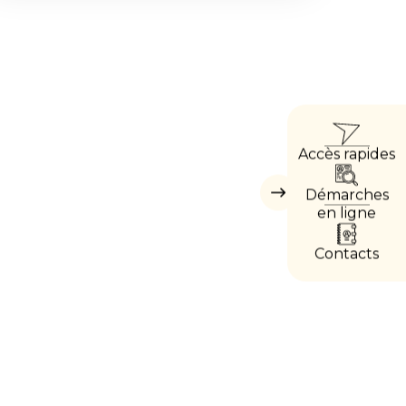
ACC
Accès rapides
DIRE
Démarches
Masquer
les
en ligne
accès
directs
Contacts