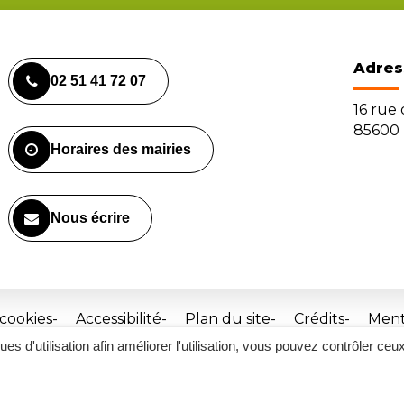
Adres
02 51 41 72 07
16 rue
85600 
Horaires des mairies
Nous écrire
 cookies
Accessibilité
Plan du site
Crédits
Ment
ques d'utilisation afin améliorer l'utilisation, vous pouvez contrôler ceu
Site
réalisé
par