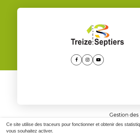
Lien
Lien
Lien
vers
vers
vers
le
le
la
compte
compte
chaîne
Facebook
Instagram
Youtube
Gestion des
Ce site utilise des traceurs pour fonctionner et obtenir des statisti
vous souhaitez activer.