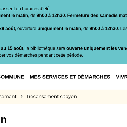
passent en horaires d’été.
ment le matin
, de
9h00 à 12h30
.
Fermeture des samedis mat
 28 août,
ouverture
uniquement le matin
, de
9h00 à 12h30
. Le
t au 15 août
, la bibliothèque sera
ouverte uniquement les ven
per vos démarches pendant cette période.
COMMUNE
MES SERVICES ET DÉMARCHES
VIV
sement
Recensement citoyen
en