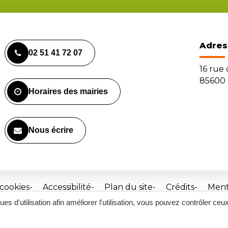
Adres
02 51 41 72 07
16 rue
85600 
Horaires des mairies
Nous écrire
 cookies
Accessibilité
Plan du site
Crédits
Ment
ques d'utilisation afin améliorer l'utilisation, vous pouvez contrôler ceu
Site
réalisé