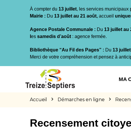
Gestion des traceurs
À compter du
13 juillet
, les services municipaux 
Mairie :
Du
13 juillet au 21 août,
accueil
unique
Agence Postale Communale :
Du
13 juillet au
l
es
samedis d’août
: agence fermée.
Bibliothèque “Au Fil des Pages” :
Du
13 juille
Merci de votre compréhension et pensez à antici
Aller
Aller
Aller
à
au
au
MA 
la
contenu
pied
navigation
de
page
Accueil
Démarches en ligne
Recen
Recensement citoy