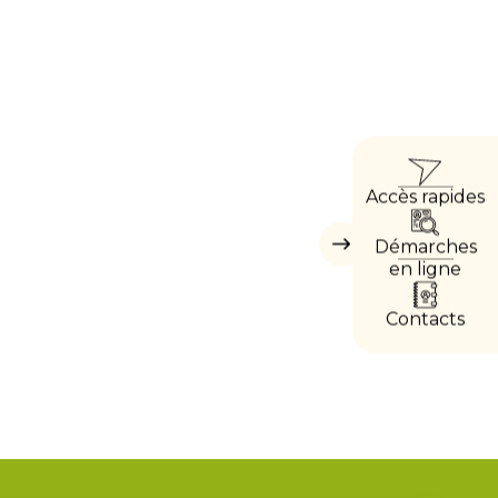
ACC
Accès rapides
DIRE
Démarches
Masquer
les
en ligne
accès
directs
Contacts