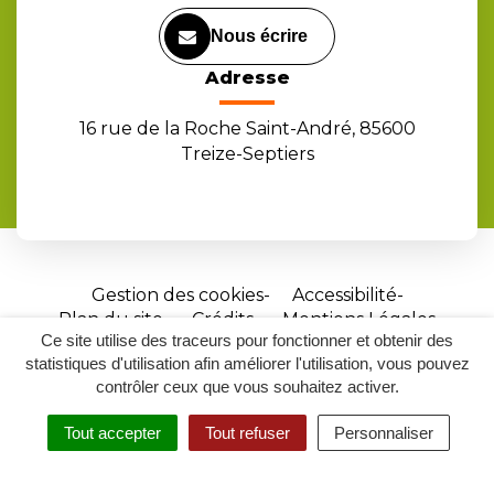
Nous écrire
Adresse
16 rue de la Roche Saint-André, 85600
Treize-Septiers
Gestion des cookies
Accessibilité
Plan du site
Crédits
Mentions Légales
Ce site utilise des traceurs pour fonctionner et obtenir des
Site
statistiques d'utilisation afin améliorer l'utilisation, vous pouvez
réalisé
contrôler ceux que vous souhaitez activer.
par
Tout accepter
Tout refuser
Personnaliser
Inovagora
MENU
RECHERCHER
ACCESSIBILITÉ
(ouverture
dans