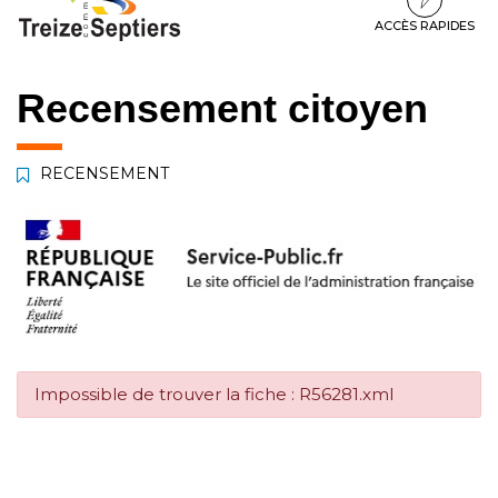
à
au
au
la
contenu
pied
ACCÈS RAPIDES
navigation
de
page
Recensement citoyen
RECENSEMENT
Impossible de trouver la fiche : R56281.xml