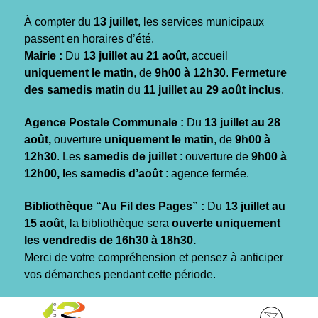
Gestion des traceurs
À compter du
13 juillet
, les services municipaux
passent en horaires d’été.
Mairie :
Du
13 juillet au 21 août,
accueil
uniquement le matin
, de
9h00 à 12h30
.
Fermeture
des samedis matin
du
11 juillet au 29 août inclus
.
Agence Postale Communale :
Du
13 juillet au 28
août,
ouverture
uniquement le matin
, de
9h00 à
12h30
. Les
samedis de juillet
: ouverture de
9h00 à
12h00, l
es
samedis d’août
: agence fermée.
Bibliothèque “Au Fil des Pages” :
Du
13 juillet au
15 août
, la bibliothèque sera
ouverte uniquement
les vendredis de 16h30 à 18h30.
Merci de votre compréhension et pensez à anticiper
vos démarches pendant cette période.
Aller
Aller
Aller