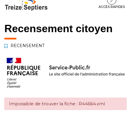
à
au
au
la
contenu
pied
ACCÈS RAPIDES
navigation
de
page
Recensement citoyen
RECENSEMENT
Impossible de trouver la fiche : R44664.xml