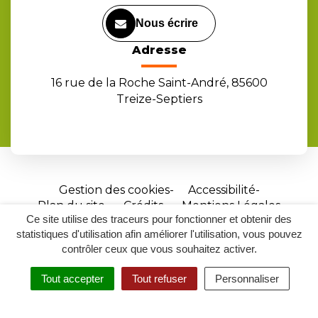
Nous écrire
Adresse
16 rue de la Roche Saint-André, 85600
Treize-Septiers
Gestion des cookies
Accessibilité
Plan du site
Crédits
Mentions Légales
Ce site utilise des traceurs pour fonctionner et obtenir des
Site
statistiques d'utilisation afin améliorer l'utilisation, vous pouvez
réalisé
contrôler ceux que vous souhaitez activer.
par
Tout accepter
Tout refuser
Personnaliser
Inovagora
MENU
RECHERCHER
ACCESSIBILITÉ
(ouverture
dans