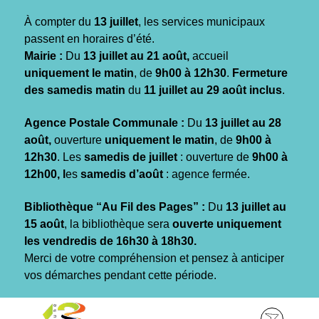
Gestion des traceurs
À compter du
13 juillet
, les services municipaux
passent en horaires d’été.
Mairie :
Du
13 juillet au 21 août,
accueil
uniquement le matin
, de
9h00 à 12h30
.
Fermeture
des samedis matin
du
11 juillet au 29 août inclus
.
Agence Postale Communale :
Du
13 juillet au 28
août,
ouverture
uniquement le matin
, de
9h00 à
12h30
. Les
samedis de juillet
: ouverture de
9h00 à
12h00, l
es
samedis d’août
: agence fermée.
Bibliothèque “Au Fil des Pages” :
Du
13 juillet au
15 août
, la bibliothèque sera
ouverte uniquement
les vendredis de 16h30 à 18h30.
Merci de votre compréhension et pensez à anticiper
vos démarches pendant cette période.
Aller
Aller
Aller