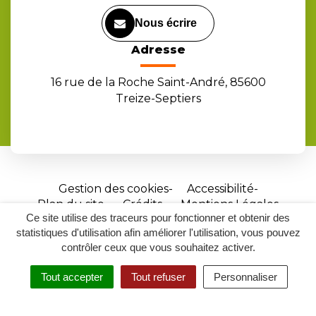
Nous écrire
Adresse
16 rue de la Roche Saint-André, 85600
Treize-Septiers
Gestion des cookies
Accessibilité
Plan du site
Crédits
Mentions Légales
Ce site utilise des traceurs pour fonctionner et obtenir des
Site
statistiques d'utilisation afin améliorer l'utilisation, vous pouvez
réalisé
contrôler ceux que vous souhaitez activer.
par
Tout accepter
Tout refuser
Personnaliser
Inovagora
MENU
RECHERCHER
ACCESSIBILITÉ
(ouverture
dans