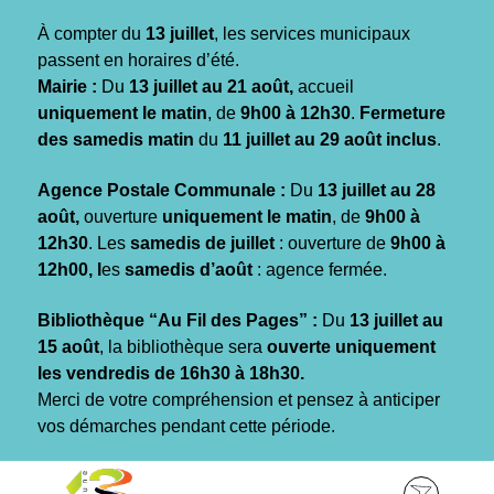
Gestion des traceurs
À compter du
13 juillet
, les services municipaux
passent en horaires d’été.
Mairie :
Du
13 juillet au 21 août,
accueil
uniquement le matin
, de
9h00 à 12h30
.
Fermeture
des samedis matin
du
11 juillet au 29 août inclus
.
Agence Postale Communale :
Du
13 juillet au 28
août,
ouverture
uniquement le matin
, de
9h00 à
12h30
. Les
samedis de juillet
: ouverture de
9h00 à
12h00, l
es
samedis d’août
: agence fermée.
Bibliothèque “Au Fil des Pages” :
Du
13 juillet au
15 août
, la bibliothèque sera
ouverte uniquement
les vendredis de 16h30 à 18h30.
Merci de votre compréhension et pensez à anticiper
vos démarches pendant cette période.
Aller
Aller
Aller