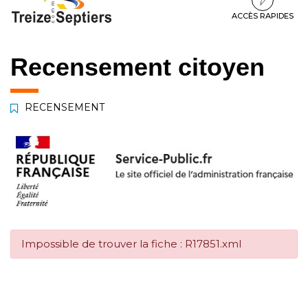
à
au
au
la
contenu
pied
ACCÈS RAPIDES
navigation
de
page
Recensement citoyen
RECENSEMENT
Impossible de trouver la fiche : R17851.xml