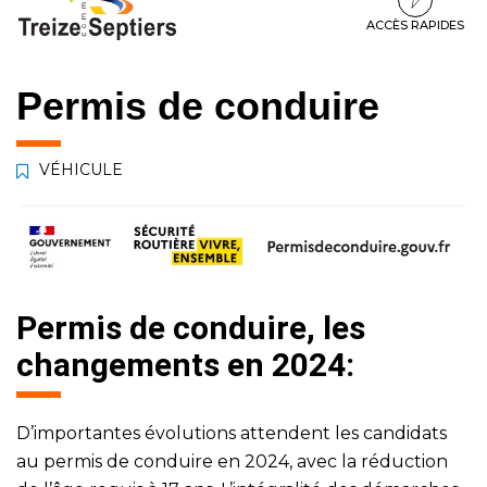
à
au
au
la
contenu
pied
ACCÈS RAPIDES
navigation
de
page
Permis de conduire
VÉHICULE
Permis de conduire, les
changements en 2024:
D’importantes évolutions attendent les candidats
au permis de conduire en 2024, avec la réduction