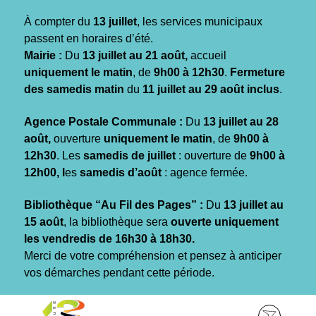
Gestion des traceurs
À compter du
13 juillet
, les services municipaux
passent en horaires d’été.
Mairie :
Du
13 juillet au 21 août,
accueil
uniquement le matin
, de
9h00 à 12h30
.
Fermeture
des samedis matin
du
11 juillet au 29 août inclus
.
Agence Postale Communale :
Du
13 juillet au 28
août,
ouverture
uniquement le matin
, de
9h00 à
12h30
. Les
samedis de juillet
: ouverture de
9h00 à
12h00, l
es
samedis d’août
: agence fermée.
Bibliothèque “Au Fil des Pages” :
Du
13 juillet au
15 août
, la bibliothèque sera
ouverte uniquement
les vendredis de 16h30 à 18h30.
Merci de votre compréhension et pensez à anticiper
vos démarches pendant cette période.
Aller
Aller
Aller