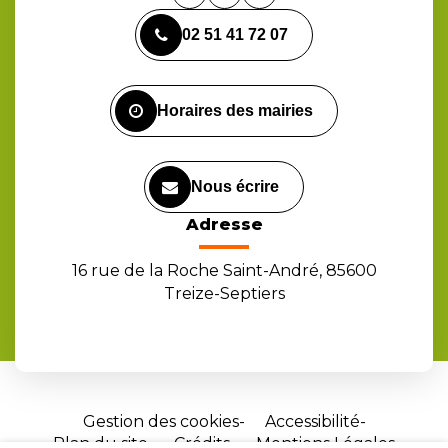
vers
vers
vers
02 51 41 72 07
le
le
la
compte
compte
chaîne
Facebook
Instagram
Youtube
Horaires des mairies
Nous écrire
Adresse
16 rue de la Roche Saint-André, 85600
Treize-Septiers
Gestion des cookies
Accessibilité
Plan du site
Crédits
Mentions Légales