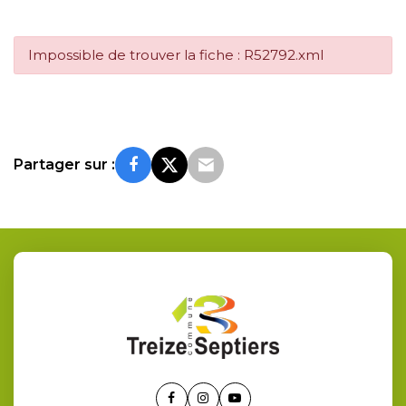
Impossible de trouver la fiche : R52792.xml
Partager sur :
Lien
Lien
Lien