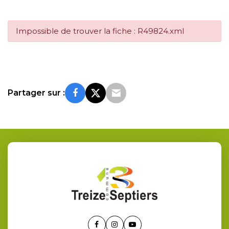
Impossible de trouver la fiche : R49824.xml
Partager sur :
Lien
Lien
Lien