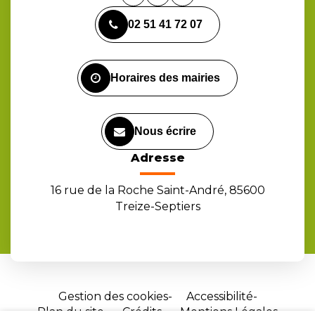
vers
vers
vers
02 51 41 72 07
le
le
la
compte
compte
chaîne
Facebook
Instagram
Youtube
Horaires des mairies
Nous écrire
Adresse
16 rue de la Roche Saint-André, 85600
Treize-Septiers
Gestion des cookies
Accessibilité
Plan du site
Crédits
Mentions Légales