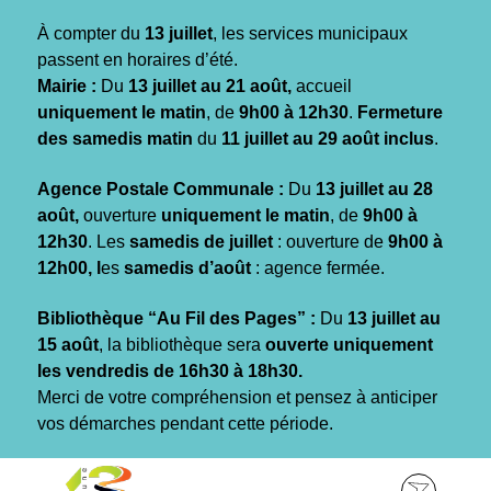
Gestion des traceurs
À compter du
13 juillet
, les services municipaux
passent en horaires d’été.
Mairie :
Du
13 juillet au 21 août,
accueil
uniquement le matin
, de
9h00 à 12h30
.
Fermeture
des samedis matin
du
11 juillet au 29 août inclus
.
Agence Postale Communale :
Du
13 juillet au 28
août,
ouverture
uniquement le matin
, de
9h00 à
12h30
. Les
samedis de juillet
: ouverture de
9h00 à
12h00, l
es
samedis d’août
: agence fermée.
Bibliothèque “Au Fil des Pages” :
Du
13 juillet au
15 août
, la bibliothèque sera
ouverte uniquement
les vendredis de 16h30 à 18h30.
Merci de votre compréhension et pensez à anticiper
vos démarches pendant cette période.
Aller
Aller
Aller