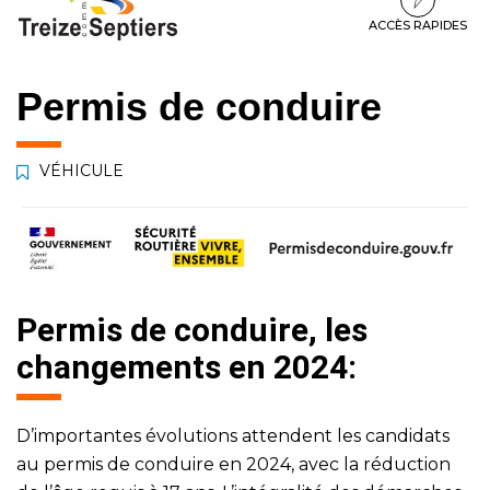
à
au
au
la
contenu
pied
ACCÈS RAPIDES
navigation
de
page
Permis de conduire
VÉHICULE
Permis de conduire, les
changements en 2024:
D’importantes évolutions attendent les candidats
au permis de conduire en 2024, avec la réduction