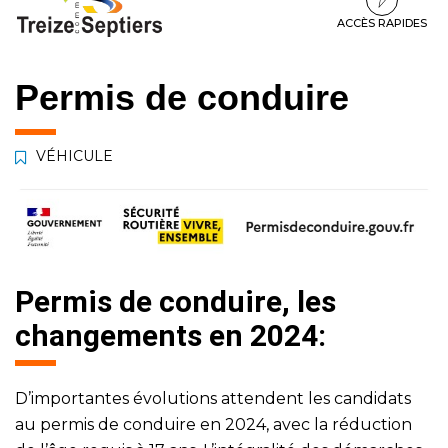
à
au
au
la
contenu
pied
ACCÈS RAPIDES
navigation
de
page
Permis de conduire
VÉHICULE
Permis de conduire, les
changements en 2024:
D’importantes évolutions attendent les candidats
au permis de conduire en 2024, avec la réduction