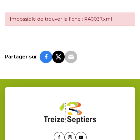
Impossible de trouver la fiche : R40037.xml
Partager sur :
Lien
Lien
Lien