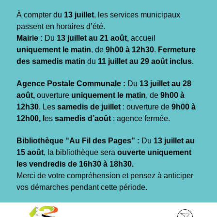
Gestion des traceurs
À compter du
13 juillet
, les services municipaux
passent en horaires d’été.
Mairie :
Du
13 juillet au 21 août,
accueil
uniquement le matin
, de
9h00 à 12h30
.
Fermeture
des samedis matin
du
11 juillet au 29 août inclus
.
Agence Postale Communale :
Du
13 juillet au 28
août,
ouverture
uniquement le matin
, de
9h00 à
12h30
. Les
samedis de juillet
: ouverture de
9h00 à
12h00, l
es
samedis d’août
: agence fermée.
Bibliothèque “Au Fil des Pages” :
Du
13 juillet au
15 août
, la bibliothèque sera
ouverte uniquement
les vendredis de 16h30 à 18h30.
Merci de votre compréhension et pensez à anticiper
vos démarches pendant cette période.
Aller
Aller
Aller