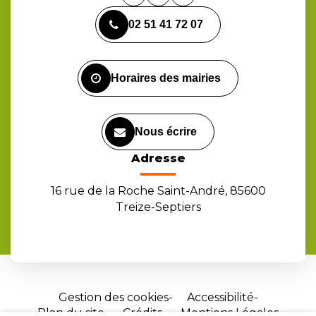
vers
vers
vers
02 51 41 72 07
le
le
la
compte
compte
chaîne
Facebook
Instagram
Youtube
Horaires des mairies
Nous écrire
Adresse
16 rue de la Roche Saint-André, 85600
Treize-Septiers
Gestion des cookies
Accessibilité
Plan du site
Crédits
Mentions Légales