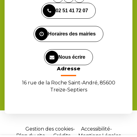
vers
vers
vers
02 51 41 72 07
le
le
la
compte
compte
chaîne
Facebook
Instagram
Youtube
Horaires des mairies
Nous écrire
Adresse
16 rue de la Roche Saint-André, 85600
Treize-Septiers
Gestion des cookies
Accessibilité
Plan du site
Crédits
Mentions Légales