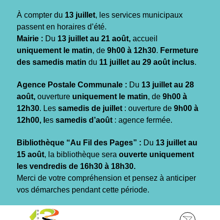
Gestion des traceurs
À compter du
13 juillet
, les services municipaux
passent en horaires d’été.
Mairie :
Du
13 juillet au 21 août,
accueil
uniquement le matin
, de
9h00 à 12h30
.
Fermeture
des samedis matin
du
11 juillet au 29 août inclus
.
Agence Postale Communale :
Du
13 juillet au 28
août,
ouverture
uniquement le matin
, de
9h00 à
12h30
. Les
samedis de juillet
: ouverture de
9h00 à
12h00, l
es
samedis d’août
: agence fermée.
Bibliothèque “Au Fil des Pages” :
Du
13 juillet au
15 août
, la bibliothèque sera
ouverte uniquement
les vendredis de 16h30 à 18h30.
Merci de votre compréhension et pensez à anticiper
vos démarches pendant cette période.
Aller
Aller
Aller