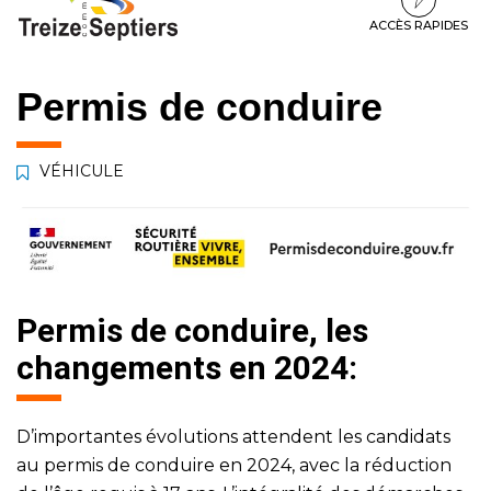
à
au
au
la
contenu
pied
ACCÈS RAPIDES
navigation
de
page
Permis de conduire
VÉHICULE
Permis de conduire, les
changements en 2024:
D’importantes évolutions attendent les candidats
au permis de conduire en 2024, avec la réduction