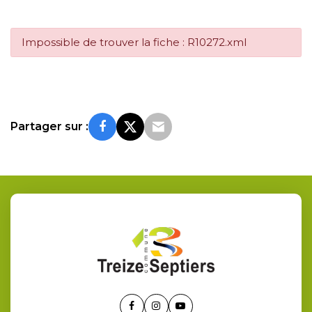
Impossible de trouver la fiche : R10272.xml
Partager sur :
Lien
Lien
Lien