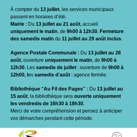
Gestion des traceurs
À compter du
13 juillet
, les services municipaux
passent en horaires d’été.
Mairie :
Du
13 juillet au 21 août,
accueil
uniquement le matin
, de
9h00 à 12h30
.
Fermeture
des samedis matin
du
11 juillet au 29 août inclus
.
Agence Postale Communale :
Du
13 juillet au 28
août,
ouverture
uniquement le matin
, de
9h00 à
12h30
. Les
samedis de juillet
: ouverture de
9h00 à
12h00, l
es
samedis d’août
: agence fermée.
Bibliothèque “Au Fil des Pages” :
Du
13 juillet au
15 août
, la bibliothèque sera
ouverte uniquement
les vendredis de 16h30 à 18h30.
Merci de votre compréhension et pensez à anticiper
vos démarches pendant cette période.
Aller
Aller
Aller