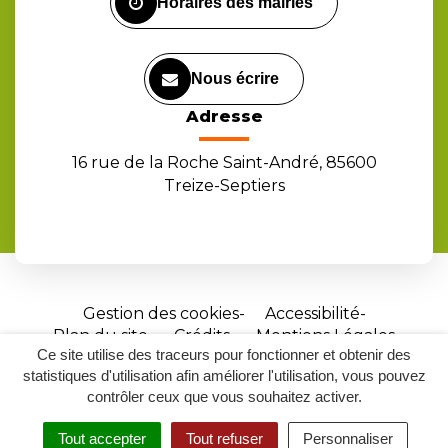
Horaires des mairies
Nous écrire
Adresse
16 rue de la Roche Saint-André, 85600
Treize-Septiers
Gestion des cookies
Accessibilité
Plan du site
Crédits
Mentions Légales
Ce site utilise des traceurs pour fonctionner et obtenir des
Site
statistiques d'utilisation afin améliorer l'utilisation, vous pouvez
réalisé
contrôler ceux que vous souhaitez activer.
par
Tout accepter
Tout refuser
Personnaliser
Inovagora
MENU