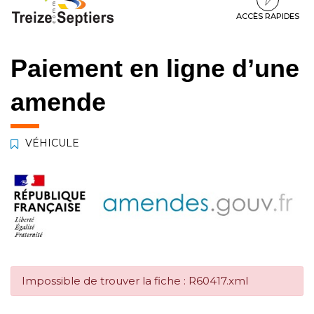
à
au
au
la
contenu
pied
ACCÈS RAPIDES
navigation
de
page
Paiement en ligne d’une
amende
VÉHICULE
Impossible de trouver la fiche : R60417.xml