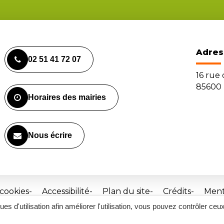
Adres
02 51 41 72 07
16 rue
85600 
Horaires des mairies
Nous écrire
 cookies
Accessibilité
Plan du site
Crédits
Ment
ques d'utilisation afin améliorer l'utilisation, vous pouvez contrôler ceu
Site