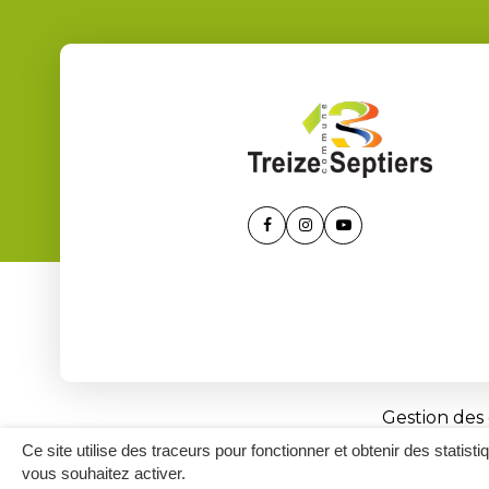
Lien
Lien
Lien
vers
vers
vers
le
le
la
compte
compte
chaîne
Facebook
Instagram
Youtube
Gestion des
Ce site utilise des traceurs pour fonctionner et obtenir des statisti
vous souhaitez activer.