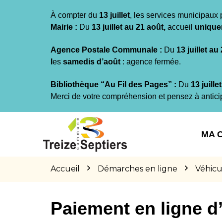
Gestion des traceurs
À compter du
13 juillet
, les services municipaux 
Mairie :
Du
13 juillet au 21 août,
accueil
unique
Agence Postale Communale :
Du
13 juillet au
l
es
samedis d’août
: agence fermée.
Bibliothèque “Au Fil des Pages” :
Du
13 juille
Merci de votre compréhension et pensez à antici
Aller
Aller
Aller
à
au
au
MA 
la
contenu
pied
navigation
de
page
Accueil
Démarches en ligne
Véhicu
Paiement en ligne 