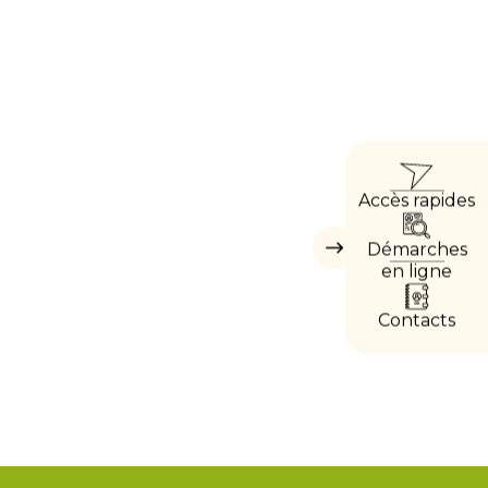
ACC
Accès rapides
DIRE
Démarches
Masquer
les
en ligne
accès
directs
Contacts