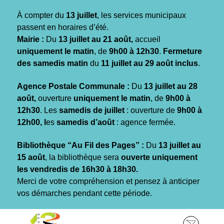
Gestion des traceurs
À compter du
13 juillet
, les services municipaux
passent en horaires d’été.
Mairie :
Du
13 juillet au 21 août,
accueil
uniquement le matin
, de
9h00 à 12h30
.
Fermeture
des samedis matin
du
11 juillet au 29 août inclus
.
Agence Postale Communale :
Du
13 juillet au 28
août,
ouverture
uniquement le matin
, de
9h00 à
12h30
. Les
samedis de juillet
: ouverture de
9h00 à
12h00, l
es
samedis d’août
: agence fermée.
Bibliothèque “Au Fil des Pages” :
Du
13 juillet au
15 août
, la bibliothèque sera
ouverte uniquement
les vendredis de 16h30 à 18h30.
Merci de votre compréhension et pensez à anticiper
vos démarches pendant cette période.
Aller
Aller
Aller