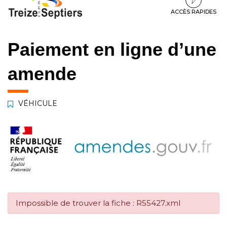
à
au
au
la
contenu
pied
ACCÈS RAPIDES
navigation
de
page
Paiement en ligne d’une
amende
VÉHICULE
Impossible de trouver la fiche : R55427.xml