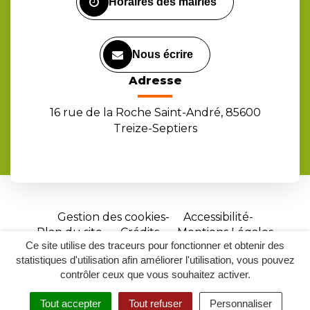
Horaires des mairies
Nous écrire
Adresse
16 rue de la Roche Saint-André, 85600
Treize-Septiers
Gestion des cookies
Accessibilité
Plan du site
Crédits
Mentions Légales
Ce site utilise des traceurs pour fonctionner et obtenir des
Site
statistiques d'utilisation afin améliorer l'utilisation, vous pouvez
réalisé
contrôler ceux que vous souhaitez activer.
par
Tout accepter
Tout refuser
Personnaliser
Inovagora
MENU