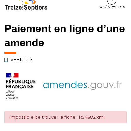
à
au
au
la
contenu
pied
ACCÈS RAPIDES
navigation
de
page
Paiement en ligne d’une
amende
VÉHICULE
Impossible de trouver la fiche : R54682.xml