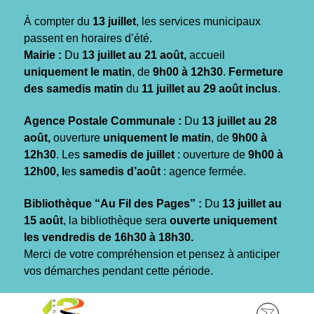
Gestion des traceurs
À compter du
13 juillet
, les services municipaux
passent en horaires d’été.
Mairie :
Du
13 juillet au 21 août,
accueil
uniquement le matin
, de
9h00 à 12h30
.
Fermeture
des samedis matin
du
11 juillet au 29 août inclus
.
Agence Postale Communale :
Du
13 juillet au 28
août,
ouverture
uniquement le matin
, de
9h00 à
12h30
. Les
samedis de juillet
: ouverture de
9h00 à
12h00, l
es
samedis d’août
: agence fermée.
Bibliothèque “Au Fil des Pages” :
Du
13 juillet au
15 août
, la bibliothèque sera
ouverte uniquement
les vendredis de 16h30 à 18h30.
Merci de votre compréhension et pensez à anticiper
vos démarches pendant cette période.
Aller
Aller
Aller