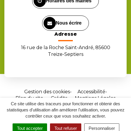
Horaires des mairies
Nous écrire
Adresse
16 rue de la Roche Saint-André, 85600
Treize-Septiers
Gestion des cookies
Accessibilité
Plan du site
Crédits
Mentions Légales
Ce site utilise des traceurs pour fonctionner et obtenir des
Site
statistiques d'utilisation afin améliorer l'utilisation, vous pouvez
réalisé
contrôler ceux que vous souhaitez activer.
par
Tout accepter
Tout refuser
Personnaliser
Inovagora
MENU