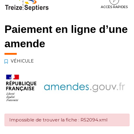
à
au
au
la
contenu
pied
ACCÈS RAPIDES
navigation
de
page
Paiement en ligne d’une
amende
VÉHICULE
Impossible de trouver la fiche : R52094.xml