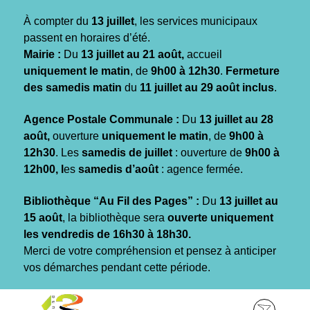
Gestion des traceurs
À compter du
13 juillet
, les services municipaux
passent en horaires d’été.
Mairie :
Du
13 juillet au 21 août,
accueil
uniquement le matin
, de
9h00 à 12h30
.
Fermeture
des samedis matin
du
11 juillet au 29 août inclus
.
Agence Postale Communale :
Du
13 juillet au 28
août,
ouverture
uniquement le matin
, de
9h00 à
12h30
. Les
samedis de juillet
: ouverture de
9h00 à
12h00, l
es
samedis d’août
: agence fermée.
Bibliothèque “Au Fil des Pages” :
Du
13 juillet au
15 août
, la bibliothèque sera
ouverte uniquement
les vendredis de 16h30 à 18h30.
Merci de votre compréhension et pensez à anticiper
vos démarches pendant cette période.
Aller
Aller
Aller