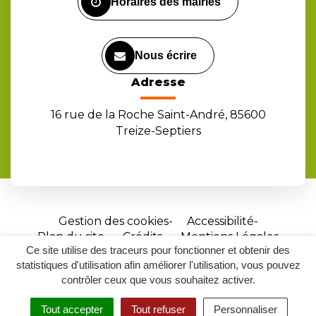
Horaires des mairies
Nous écrire
Adresse
16 rue de la Roche Saint-André, 85600
Treize-Septiers
Gestion des cookies
Accessibilité
Plan du site
Crédits
Mentions Légales
Ce site utilise des traceurs pour fonctionner et obtenir des
Site
statistiques d'utilisation afin améliorer l'utilisation, vous pouvez
réalisé
contrôler ceux que vous souhaitez activer.
par
Tout accepter
Tout refuser
Personnaliser
Inovagora
MENU