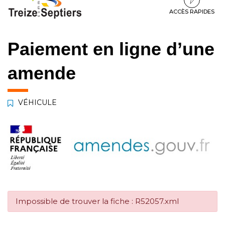
à
au
au
la
contenu
pied
ACCÈS RAPIDES
navigation
de
page
Paiement en ligne d’une
amende
VÉHICULE
Impossible de trouver la fiche : R52057.xml