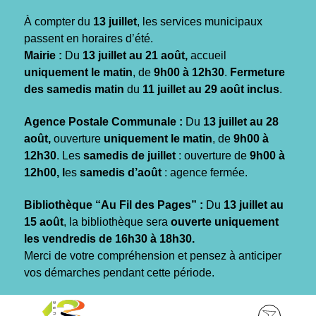
Gestion des traceurs
À compter du
13 juillet
, les services municipaux
passent en horaires d’été.
Mairie :
Du
13 juillet au 21 août,
accueil
uniquement le matin
, de
9h00 à 12h30
.
Fermeture
des samedis matin
du
11 juillet au 29 août inclus
.
Agence Postale Communale :
Du
13 juillet au 28
août,
ouverture
uniquement le matin
, de
9h00 à
12h30
. Les
samedis de juillet
: ouverture de
9h00 à
12h00, l
es
samedis d’août
: agence fermée.
Bibliothèque “Au Fil des Pages” :
Du
13 juillet au
15 août
, la bibliothèque sera
ouverte uniquement
les vendredis de 16h30 à 18h30.
Merci de votre compréhension et pensez à anticiper
vos démarches pendant cette période.
Aller
Aller
Aller