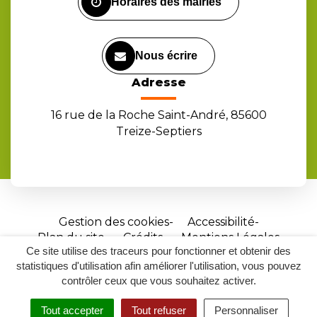
Horaires des mairies
Nous écrire
Adresse
16 rue de la Roche Saint-André, 85600
Treize-Septiers
Gestion des cookies
Accessibilité
Plan du site
Crédits
Mentions Légales
Ce site utilise des traceurs pour fonctionner et obtenir des
Site
statistiques d'utilisation afin améliorer l'utilisation, vous pouvez
réalisé
contrôler ceux que vous souhaitez activer.
par
Tout accepter
Tout refuser
Personnaliser
Inovagora
MENU