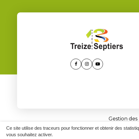
Lien
Lien
Lien
vers
vers
vers
le
le
la
compte
compte
chaîne
Facebook
Instagram
Youtube
Gestion des
Ce site utilise des traceurs pour fonctionner et obtenir des statisti
vous souhaitez activer.