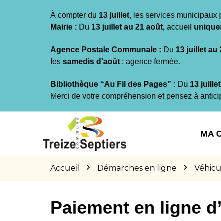
Gestion des traceurs
À compter du
13 juillet
, les services municipaux 
Mairie :
Du
13 juillet au 21 août,
accueil
unique
Agence Postale Communale :
Du
13 juillet au
l
es
samedis d’août
: agence fermée.
Bibliothèque “Au Fil des Pages” :
Du
13 juille
Merci de votre compréhension et pensez à antici
Aller
Aller
Aller
à
au
au
MA 
la
contenu
pied
navigation
de
page
Accueil
Démarches en ligne
Véhicu
Paiement en ligne 