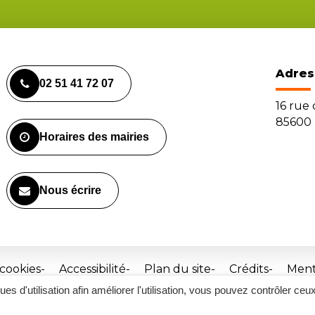
Adres
02 51 41 72 07
16 rue
85600 
Horaires des mairies
Nous écrire
 cookies
Accessibilité
Plan du site
Crédits
Ment
ques d'utilisation afin améliorer l'utilisation, vous pouvez contrôler ceu
Site