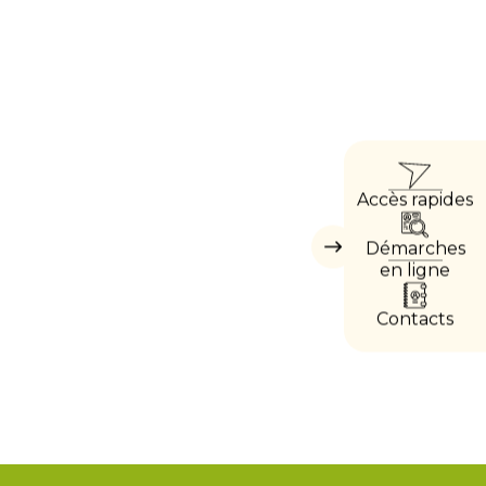
ACC
Accès rapides
DIRE
Démarches
Masquer
les
en ligne
accès
directs
Contacts