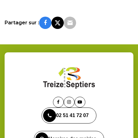
Partager sur :
Lien
Lien
Lien
vers
vers
vers
02 51 41 72 07
le
le
la
compte
compte
chaîne
Facebook
Instagram
Youtube