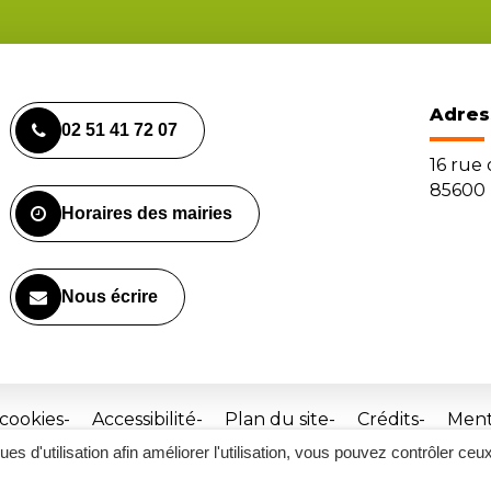
Adres
02 51 41 72 07
16 rue
85600 
Horaires des mairies
Nous écrire
 cookies
Accessibilité
Plan du site
Crédits
Ment
ques d'utilisation afin améliorer l'utilisation, vous pouvez contrôler ceu
Site