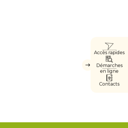
ACC
Accès rapides
DIRE
Démarches
Masquer
les
en ligne
accès
directs
Contacts