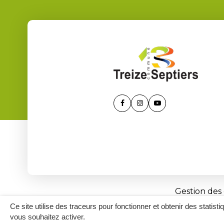
Lien
Lien
Lien
vers
vers
vers
le
le
la
compte
compte
chaîne
Facebook
Instagram
Youtube
Gestion des
Ce site utilise des traceurs pour fonctionner et obtenir des statisti
vous souhaitez activer.