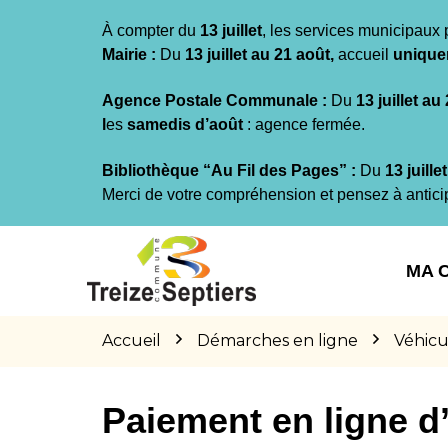
Gestion des traceurs
À compter du
13 juillet
, les services municipaux 
Mairie :
Du
13 juillet au 21 août,
accueil
unique
Agence Postale Communale :
Du
13 juillet au
l
es
samedis d’août
: agence fermée.
Bibliothèque “Au Fil des Pages” :
Du
13 juille
Merci de votre compréhension et pensez à antici
Aller
Aller
Aller
à
au
au
MA 
la
contenu
pied
navigation
de
page
Accueil
Démarches en ligne
Véhicu
Paiement en ligne 