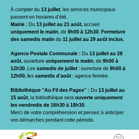
Gestion des traceurs
À compter du
13 juillet
, les services municipaux
passent en horaires d’été.
Mairie :
Du
13 juillet au 21 août,
accueil
uniquement le matin
, de
9h00 à 12h30
.
Fermeture
des samedis matin
du
11 juillet au 29 août inclus
.
Agence Postale Communale :
Du
13 juillet au 28
août,
ouverture
uniquement le matin
, de
9h00 à
12h30
. Les
samedis de juillet
: ouverture de
9h00 à
12h00, l
es
samedis d’août
: agence fermée.
Bibliothèque “Au Fil des Pages” :
Du
13 juillet au
15 août
, la bibliothèque sera
ouverte uniquement
les vendredis de 16h30 à 18h30.
Merci de votre compréhension et pensez à anticiper
vos démarches pendant cette période.
Aller
Aller
Aller