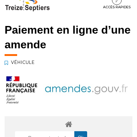
à
au
au
la
contenu
pied
ACCÈS RAPIDES
navigation
de
page
Paiement en ligne d’une
amende
VÉHICULE