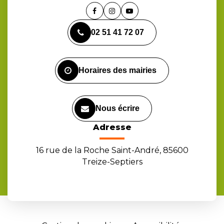
Lien
Lien
Lien
vers
vers
vers
02 51 41 72 07
le
le
la
compte
compte
chaîne
Facebook
Instagram
Youtube
Horaires des mairies
Nous écrire
Adresse
16 rue de la Roche Saint-André, 85600
Treize-Septiers