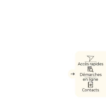
ACC
Accès rapides
DIRE
Démarches
Masquer
les
en ligne
accès
directs
Contacts