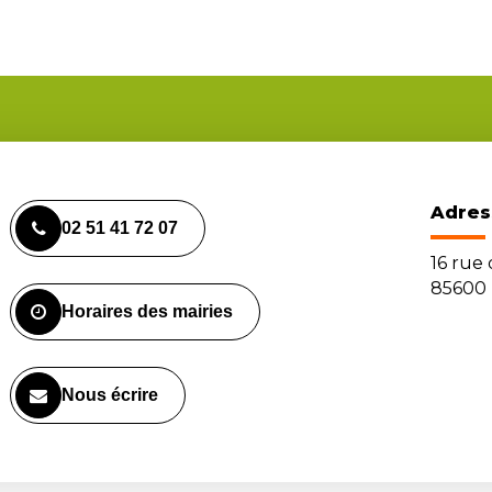
Adres
02 51 41 72 07
16 rue
85600 
Horaires des mairies
Nous écrire