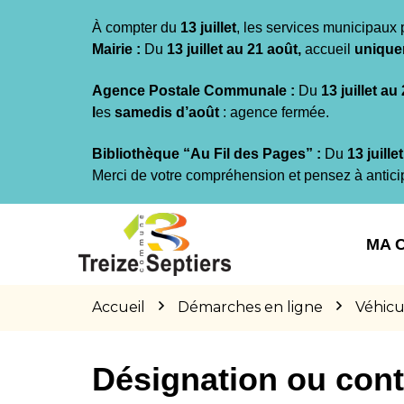
Gestion des traceurs
À compter du
13 juillet
, les services municipaux 
Mairie :
Du
13 juillet au 21 août,
accueil
unique
Agence Postale Communale :
Du
13 juillet au
l
es
samedis d’août
: agence fermée.
Bibliothèque “Au Fil des Pages” :
Du
13 juille
Merci de votre compréhension et pensez à antici
Aller
Aller
Aller
à
au
au
MA 
la
contenu
pied
navigation
de
page
Accueil
Démarches en ligne
Véhicu
Désignation ou cont