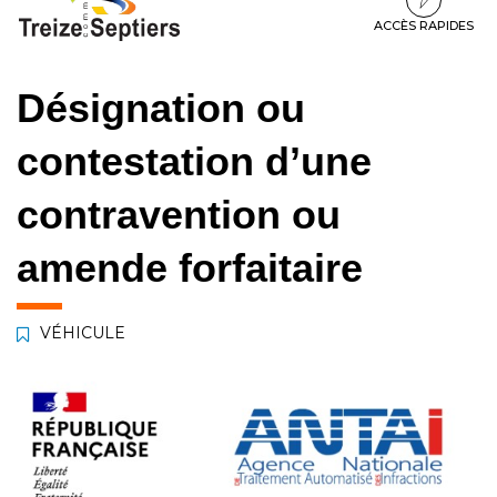
à
au
au
la
contenu
pied
ACCÈS RAPIDES
navigation
de
page
Désignation ou
contestation d’une
contravention ou
amende forfaitaire
VÉHICULE