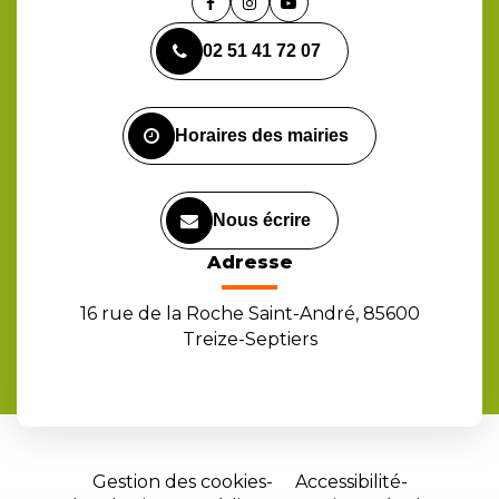
Lien
Lien
Lien
vers
vers
vers
02 51 41 72 07
le
le
la
compte
compte
chaîne
Facebook
Instagram
Youtube
Horaires des mairies
Nous écrire
Adresse
16 rue de la Roche Saint-André, 85600
Treize-Septiers
Gestion des cookies
Accessibilité