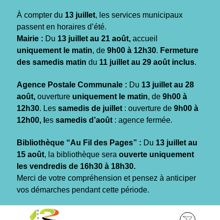
Gestion des traceurs
À compter du
13 juillet
, les services municipaux
passent en horaires d’été.
Mairie :
Du
13 juillet au 21 août,
accueil
uniquement le matin
, de
9h00 à 12h30
.
Fermeture
des samedis matin
du
11 juillet au 29 août inclus
.
Agence Postale Communale :
Du
13 juillet au 28
août,
ouverture
uniquement le matin
, de
9h00 à
12h30
. Les
samedis de juillet
: ouverture de
9h00 à
12h00, l
es
samedis d’août
: agence fermée.
Bibliothèque “Au Fil des Pages” :
Du
13 juillet au
15 août
, la bibliothèque sera
ouverte uniquement
les vendredis de 16h30 à 18h30.
Merci de votre compréhension et pensez à anticiper
vos démarches pendant cette période.
Aller
Aller
Aller