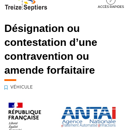
à
au
au
la
contenu
pied
ACCÈS RAPIDES
navigation
de
page
Désignation ou
contestation d’une
contravention ou
amende forfaitaire
VÉHICULE