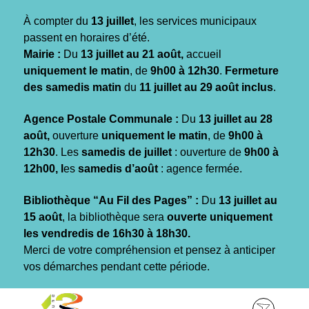
Gestion des traceurs
À compter du
13 juillet
, les services municipaux
passent en horaires d’été.
Mairie :
Du
13 juillet au 21 août,
accueil
uniquement le matin
, de
9h00 à 12h30
.
Fermeture
des samedis matin
du
11 juillet au 29 août inclus
.
Agence Postale Communale :
Du
13 juillet au 28
août,
ouverture
uniquement le matin
, de
9h00 à
12h30
. Les
samedis de juillet
: ouverture de
9h00 à
12h00, l
es
samedis d’août
: agence fermée.
Bibliothèque “Au Fil des Pages” :
Du
13 juillet au
15 août
, la bibliothèque sera
ouverte uniquement
les vendredis de 16h30 à 18h30.
Merci de votre compréhension et pensez à anticiper
vos démarches pendant cette période.
Aller
Aller
Aller