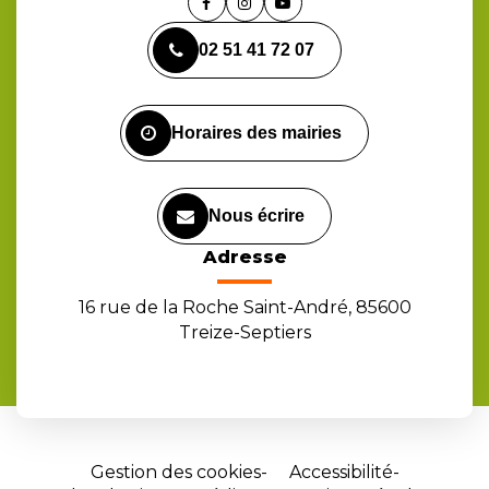
Lien
Lien
Lien
vers
vers
vers
02 51 41 72 07
le
le
la
compte
compte
chaîne
Facebook
Instagram
Youtube
Horaires des mairies
Nous écrire
Adresse
16 rue de la Roche Saint-André, 85600
Treize-Septiers
Gestion des cookies
Accessibilité