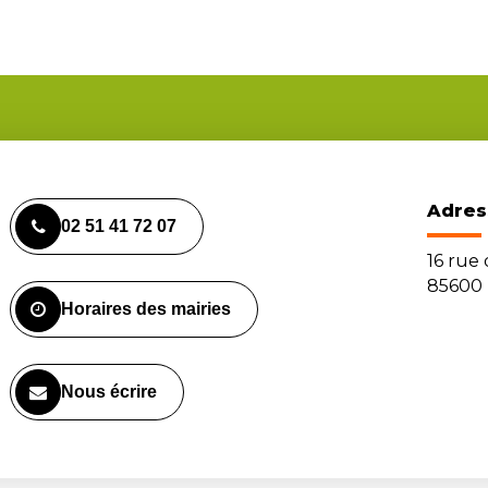
Adres
02 51 41 72 07
16 rue
85600 
Horaires des mairies
Nous écrire