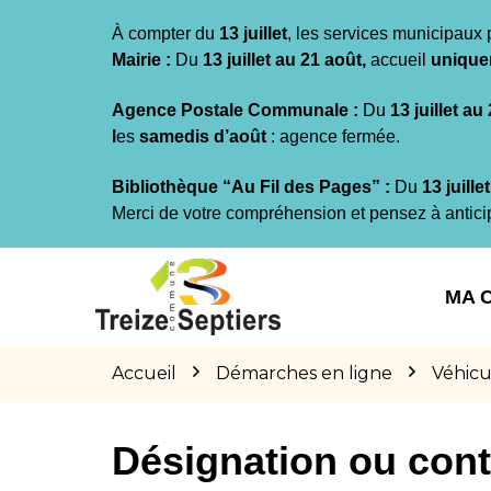
Gestion des traceurs
À compter du
13 juillet
, les services municipaux 
Mairie :
Du
13 juillet au 21 août,
accueil
unique
Agence Postale Communale :
Du
13 juillet au
l
es
samedis d’août
: agence fermée.
Bibliothèque “Au Fil des Pages” :
Du
13 juille
Merci de votre compréhension et pensez à antici
Aller
Aller
Aller
à
au
au
MA 
la
contenu
pied
navigation
de
page
Accueil
Démarches en ligne
Véhicu
Désignation ou cont