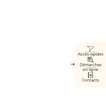
ACC
Accès rapides
DIRE
Démarches
Masquer
les
en ligne
accès
directs
Contacts