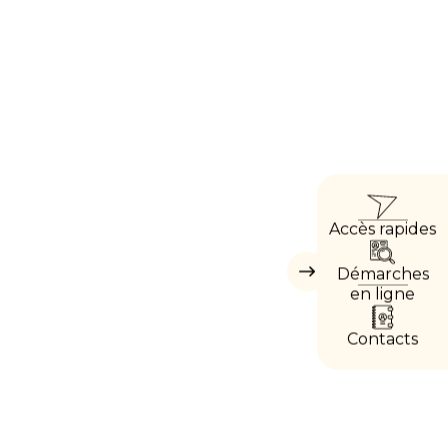
ACC
Accès rapides
DIRE
Démarches
Masquer
les
en ligne
accès
directs
Contacts