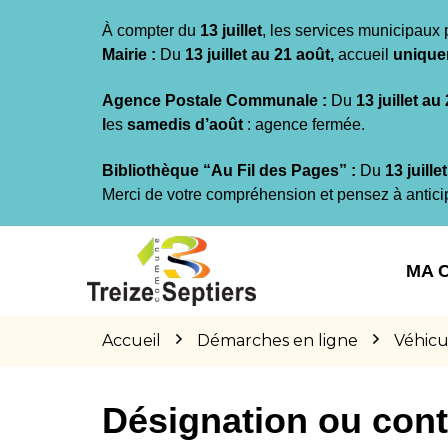
Gestion des traceurs
À compter du
13 juillet
, les services municipaux 
Mairie :
Du
13 juillet au 21 août,
accueil
unique
Agence Postale Communale :
Du
13 juillet au
l
es
samedis d’août
: agence fermée.
Bibliothèque “Au Fil des Pages” :
Du
13 juille
Merci de votre compréhension et pensez à antici
Aller
Aller
Aller
à
au
au
MA 
la
contenu
pied
navigation
de
page
Accueil
Démarches en ligne
Véhicu
Désignation ou cont