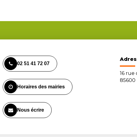
Adres
02 51 41 72 07
16 rue
85600 
Horaires des mairies
Nous écrire