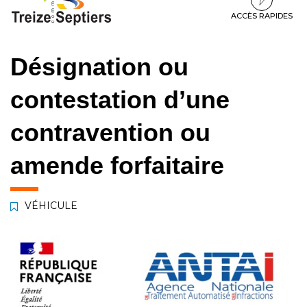
à
au
au
la
contenu
pied
ACCÈS RAPIDES
navigation
de
page
Désignation ou
contestation d’une
contravention ou
amende forfaitaire
VÉHICULE