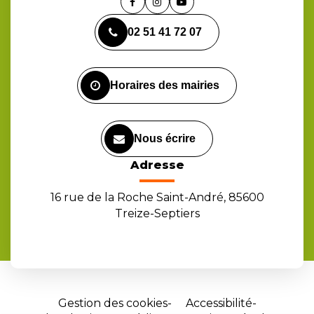
Lien
Lien
Lien
vers
vers
vers
02 51 41 72 07
le
le
la
compte
compte
chaîne
Facebook
Instagram
Youtube
Horaires des mairies
Nous écrire
Adresse
16 rue de la Roche Saint-André, 85600
Treize-Septiers
Gestion des cookies
Accessibilité