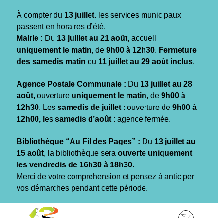
Gestion des traceurs
À compter du
13 juillet
, les services municipaux
passent en horaires d’été.
Mairie :
Du
13 juillet au 21 août,
accueil
uniquement le matin
, de
9h00 à 12h30
.
Fermeture
des samedis matin
du
11 juillet au 29 août inclus
.
Agence Postale Communale :
Du
13 juillet au 28
août,
ouverture
uniquement le matin
, de
9h00 à
12h30
. Les
samedis de juillet
: ouverture de
9h00 à
12h00, l
es
samedis d’août
: agence fermée.
Bibliothèque “Au Fil des Pages” :
Du
13 juillet au
15 août
, la bibliothèque sera
ouverte uniquement
les vendredis de 16h30 à 18h30.
Merci de votre compréhension et pensez à anticiper
vos démarches pendant cette période.
Aller
Aller
Aller