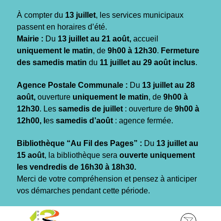
Gestion des traceurs
À compter du
13 juillet
, les services municipaux
passent en horaires d’été.
Mairie :
Du
13 juillet au 21 août,
accueil
uniquement le matin
, de
9h00 à 12h30
.
Fermeture
des samedis matin
du
11 juillet au 29 août inclus
.
Agence Postale Communale :
Du
13 juillet au 28
août,
ouverture
uniquement le matin
, de
9h00 à
12h30
. Les
samedis de juillet
: ouverture de
9h00 à
12h00, l
es
samedis d’août
: agence fermée.
Bibliothèque “Au Fil des Pages” :
Du
13 juillet au
15 août
, la bibliothèque sera
ouverte uniquement
les vendredis de 16h30 à 18h30.
Merci de votre compréhension et pensez à anticiper
vos démarches pendant cette période.
Aller
Aller
Aller