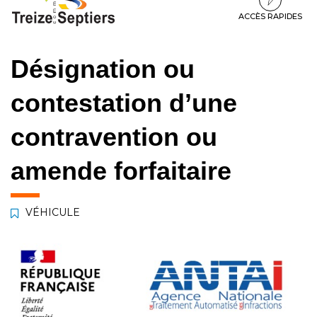
à
au
au
la
contenu
pied
ACCÈS RAPIDES
navigation
de
page
Désignation ou
contestation d’une
contravention ou
amende forfaitaire
VÉHICULE