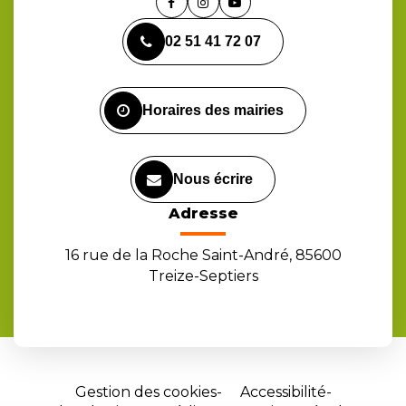
Lien
Lien
Lien
vers
vers
vers
02 51 41 72 07
le
le
la
compte
compte
chaîne
Facebook
Instagram
Youtube
Horaires des mairies
Nous écrire
Adresse
16 rue de la Roche Saint-André, 85600
Treize-Septiers
Gestion des cookies
Accessibilité