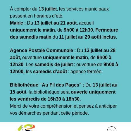
Gestion des traceurs
À compter du
13 juillet
, les services municipaux
passent en horaires d’été.
Mairie :
Du
13 juillet au 21 août,
accueil
uniquement le matin
, de
9h00 à 12h30
.
Fermeture
des samedis matin
du
11 juillet au 29 août inclus
.
Agence Postale Communale :
Du
13 juillet au 28
août,
ouverture
uniquement le matin
, de
9h00 à
12h30
. Les
samedis de juillet
: ouverture de
9h00 à
12h00, l
es
samedis d’août
: agence fermée.
Bibliothèque “Au Fil des Pages” :
Du
13 juillet au
15 août
, la bibliothèque sera
ouverte uniquement
les vendredis de 16h30 à 18h30.
Merci de votre compréhension et pensez à anticiper
vos démarches pendant cette période.
Aller
Aller
Aller