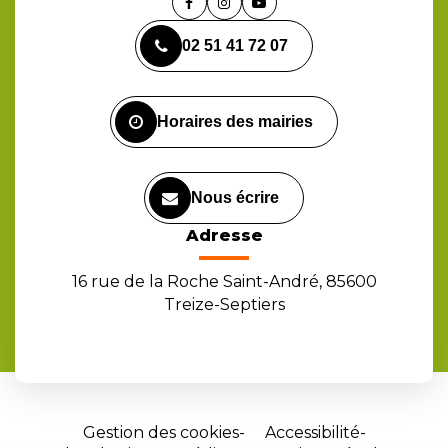
Lien
Lien
Lien
vers
vers
vers
02 51 41 72 07
le
le
la
compte
compte
chaîne
Facebook
Instagram
Youtube
Horaires des mairies
Nous écrire
Adresse
16 rue de la Roche Saint-André, 85600
Treize-Septiers
Gestion des cookies
Accessibilité