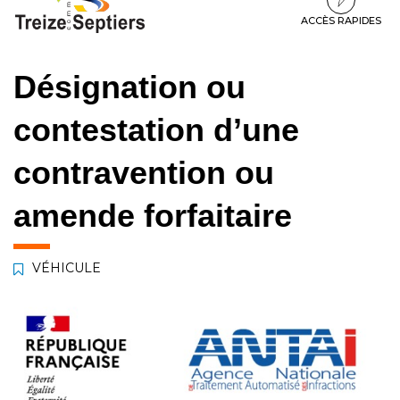
à
au
au
la
contenu
pied
ACCÈS RAPIDES
navigation
de
page
Désignation ou
contestation d’une
contravention ou
amende forfaitaire
VÉHICULE