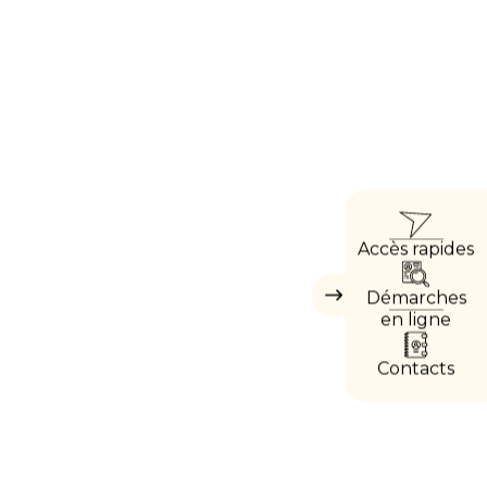
ACC
Accès rapides
DIRE
Démarches
Masquer
les
en ligne
accès
directs
Contacts