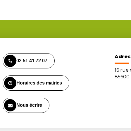
Adres
02 51 41 72 07
16 rue
85600 
Horaires des mairies
Nous écrire