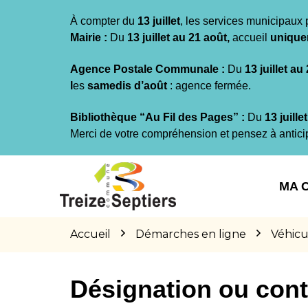
Gestion des traceurs
À compter du
13 juillet
, les services municipaux 
Mairie :
Du
13 juillet au 21 août,
accueil
unique
Agence Postale Communale :
Du
13 juillet au
l
es
samedis d’août
: agence fermée.
Bibliothèque “Au Fil des Pages” :
Du
13 juille
Merci de votre compréhension et pensez à antici
Aller
Aller
Aller
à
au
au
MA 
la
contenu
pied
navigation
de
page
Accueil
Démarches en ligne
Véhicu
Désignation ou cont