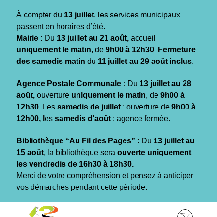
Gestion des traceurs
À compter du
13 juillet
, les services municipaux
passent en horaires d’été.
Mairie :
Du
13 juillet au 21 août,
accueil
uniquement le matin
, de
9h00 à 12h30
.
Fermeture
des samedis matin
du
11 juillet au 29 août inclus
.
Agence Postale Communale :
Du
13 juillet au 28
août,
ouverture
uniquement le matin
, de
9h00 à
12h30
. Les
samedis de juillet
: ouverture de
9h00 à
12h00, l
es
samedis d’août
: agence fermée.
Bibliothèque “Au Fil des Pages” :
Du
13 juillet au
15 août
, la bibliothèque sera
ouverte uniquement
les vendredis de 16h30 à 18h30.
Merci de votre compréhension et pensez à anticiper
vos démarches pendant cette période.
Aller
Aller
Aller