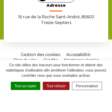
Adresse
16 rue de la Roche Saint-André, 85600
Treize-Septiers
Gestion des cookies
Accessibilité
Plan du site
Crédits
Mentions Légales
Ce site utilise des traceurs pour fonctionner et obtenir des
Site
statistiques d'utilisation afin améliorer l'utilisation, vous pouvez
réalisé
contrôler ceux que vous souhaitez activer.
par
Tout accepter
Tout refuser
Personnaliser
Inovagora
MENU
RECHERCHER
ACCESSIBILITÉ
(ouverture
dans
un
nouvel