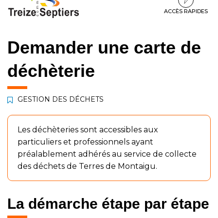
à
au
au
la
contenu
pied
ACCÈS RAPIDES
navigation
de
page
Demander une carte de
déchèterie
GESTION DES DÉCHETS
Les déchèteries sont accessibles aux
particuliers et professionnels ayant
préalablement adhérés au service de collecte
des déchets de Terres de Montaigu.
La démarche étape par étape