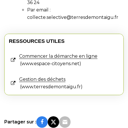
36 24
Par email :
collecte.selective@terresdemontaigu.fr
RESSOURCES UTILES
Commencer la démarche en ligne
www.espace-citoyens.net
Gestion des déchets
www.terresdemontaigu.fr
Partager sur :