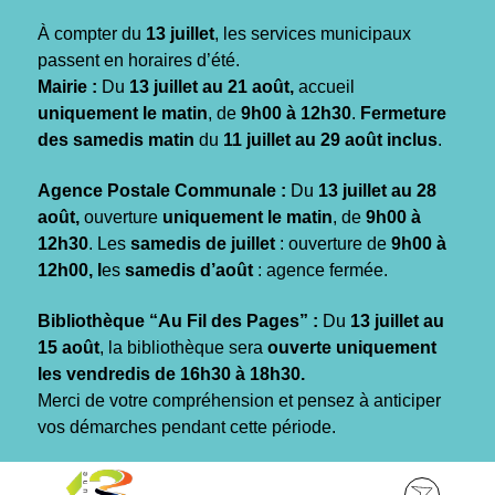
Gestion des traceurs
À compter du
13 juillet
, les services municipaux
passent en horaires d’été.
Mairie :
Du
13 juillet au 21 août,
accueil
uniquement le matin
, de
9h00 à 12h30
.
Fermeture
des samedis matin
du
11 juillet au 29 août inclus
.
Agence Postale Communale :
Du
13 juillet au 28
août,
ouverture
uniquement le matin
, de
9h00 à
12h30
. Les
samedis de juillet
: ouverture de
9h00 à
12h00, l
es
samedis d’août
: agence fermée.
Bibliothèque “Au Fil des Pages” :
Du
13 juillet au
15 août
, la bibliothèque sera
ouverte uniquement
les vendredis de 16h30 à 18h30.
Merci de votre compréhension et pensez à anticiper
vos démarches pendant cette période.
Aller
Aller
Aller