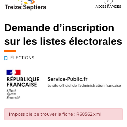
à
au
au
la
contenu
pied
ACCÈS RAPIDES
navigation
de
page
Demande d’inscription
sur les listes électorales
ÉLECTIONS
Impossible de trouver la fiche : R60562.xml