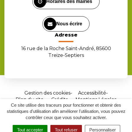
Horaires des mairies
Nous écrire
Adresse
16 rue de la Roche Saint-André, 85600
Treize-Septiers
Gestion des cookies
Accessibilité
Plan du site
Crédits
Mentions Légales
Ce site utilise des traceurs pour fonctionner et obtenir des
Site
statistiques d'utilisation afin améliorer l'utilisation, vous pouvez
réalisé
contrôler ceux que vous souhaitez activer.
par
Tout accepter
Tout refuser
Personnaliser
Inovagora
MENU