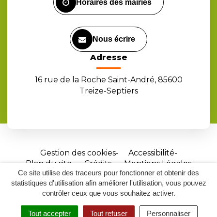
Horaires des mairies
Nous écrire
Adresse
16 rue de la Roche Saint-André, 85600
Treize-Septiers
Gestion des cookies
Accessibilité
Plan du site
Crédits
Mentions Légales
Ce site utilise des traceurs pour fonctionner et obtenir des
Site
statistiques d'utilisation afin améliorer l'utilisation, vous pouvez
réalisé
contrôler ceux que vous souhaitez activer.
par
Tout accepter
Tout refuser
Personnaliser
Inovagora
MENU