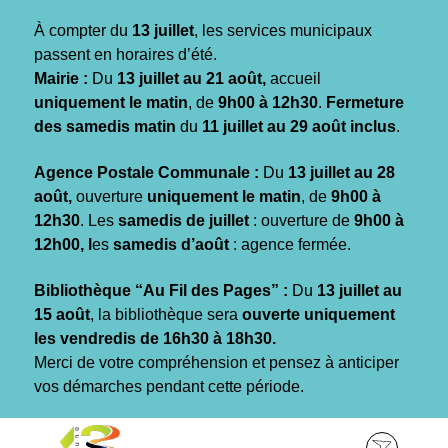
Gestion des traceurs
À compter du
13 juillet
, les services municipaux
passent en horaires d’été.
Mairie :
Du
13 juillet au 21 août,
accueil
uniquement le matin
, de
9h00 à 12h30
.
Fermeture
des samedis matin
du
11 juillet au 29 août inclus
.
Agence Postale Communale :
Du
13 juillet au 28
août,
ouverture
uniquement le matin
, de
9h00 à
12h30
. Les
samedis de juillet
: ouverture de
9h00 à
12h00, l
es
samedis d’août
: agence fermée.
Bibliothèque “Au Fil des Pages” :
Du
13 juillet au
15 août
, la bibliothèque sera
ouverte uniquement
les vendredis de 16h30 à 18h30.
Merci de votre compréhension et pensez à anticiper
vos démarches pendant cette période.
Aller
Aller
Aller