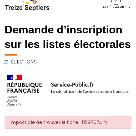
à
au
au
la
contenu
pied
ACCÈS RAPIDES
navigation
de
page
Demande d’inscription
sur les listes électorales
ÉLECTIONS
Impossible de trouver la fiche : R59707.xml