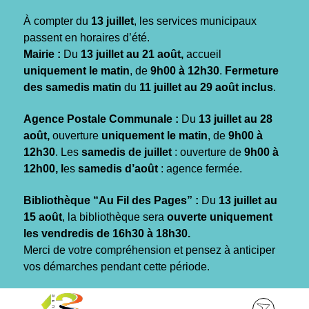
Gestion des traceurs
À compter du
13 juillet
, les services municipaux
passent en horaires d’été.
Mairie :
Du
13 juillet au 21 août,
accueil
uniquement le matin
, de
9h00 à 12h30
.
Fermeture
des samedis matin
du
11 juillet au 29 août inclus
.
Agence Postale Communale :
Du
13 juillet au 28
août,
ouverture
uniquement le matin
, de
9h00 à
12h30
. Les
samedis de juillet
: ouverture de
9h00 à
12h00, l
es
samedis d’août
: agence fermée.
Bibliothèque “Au Fil des Pages” :
Du
13 juillet au
15 août
, la bibliothèque sera
ouverte uniquement
les vendredis de 16h30 à 18h30.
Merci de votre compréhension et pensez à anticiper
vos démarches pendant cette période.
Aller
Aller
Aller