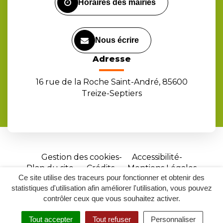
Horaires des mairies
Nous écrire
Adresse
16 rue de la Roche Saint-André, 85600
Treize-Septiers
Gestion des cookies
Accessibilité
Plan du site
Crédits
Mentions Légales
Ce site utilise des traceurs pour fonctionner et obtenir des
Site
statistiques d'utilisation afin améliorer l'utilisation, vous pouvez
réalisé
contrôler ceux que vous souhaitez activer.
par
Tout accepter
Tout refuser
Personnaliser
Inovagora
MENU