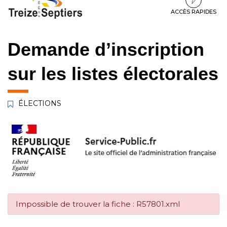
à
au
au
la
contenu
pied
ACCÈS RAPIDES
navigation
de
page
Demande d’inscription
sur les listes électorales
ÉLECTIONS
Impossible de trouver la fiche : R57801.xml