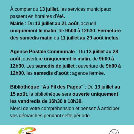
Gestion des traceurs
À compter du
13 juillet
, les services municipaux
passent en horaires d’été.
Mairie :
Du
13 juillet au 21 août,
accueil
uniquement le matin
, de
9h00 à 12h30
.
Fermeture
des samedis matin
du
11 juillet au 29 août inclus
.
Agence Postale Communale :
Du
13 juillet au 28
août,
ouverture
uniquement le matin
, de
9h00 à
12h30
. Les
samedis de juillet
: ouverture de
9h00 à
12h00, l
es
samedis d’août
: agence fermée.
Bibliothèque “Au Fil des Pages” :
Du
13 juillet au
15 août
, la bibliothèque sera
ouverte uniquement
les vendredis de 16h30 à 18h30.
Merci de votre compréhension et pensez à anticiper
vos démarches pendant cette période.
Aller
Aller
Aller