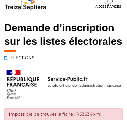
à
au
au
la
contenu
pied
ACCÈS RAPIDES
navigation
de
page
Demande d’inscription
sur les listes électorales
ÉLECTIONS
Impossible de trouver la fiche : R53634.xml