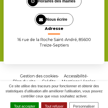
Horaires des mairies
Nous écrire
Adresse
16 rue de la Roche Saint-André, 85600
Treize-Septiers
Gestion des cookies
Accessibilité
Plan du site
Crédits
Mentions Légales
Ce site utilise des traceurs pour fonctionner et obtenir des
Site
statistiques d'utilisation afin améliorer l'utilisation, vous pouvez
réalisé
contrôler ceux que vous souhaitez activer.
par
Tout accepter
Tout refuser
Personnaliser
Inovagora
MENU