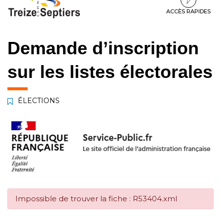
à
au
au
la
contenu
pied
ACCÈS RAPIDES
navigation
de
page
Demande d’inscription
sur les listes électorales
ÉLECTIONS
Impossible de trouver la fiche : R53404.xml