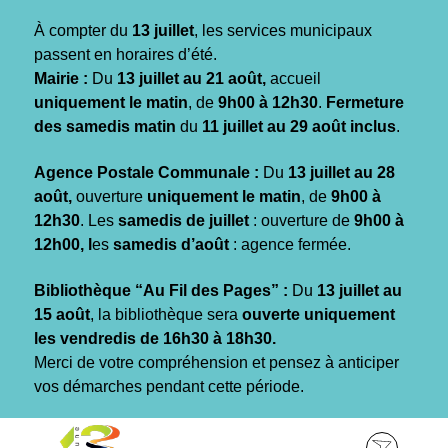
Gestion des traceurs
À compter du
13 juillet
, les services municipaux
passent en horaires d’été.
Mairie :
Du
13 juillet au 21 août,
accueil
uniquement le matin
, de
9h00 à 12h30
.
Fermeture
des samedis matin
du
11 juillet au 29 août inclus
.
Agence Postale Communale :
Du
13 juillet au 28
août,
ouverture
uniquement le matin
, de
9h00 à
12h30
. Les
samedis de juillet
: ouverture de
9h00 à
12h00, l
es
samedis d’août
: agence fermée.
Bibliothèque “Au Fil des Pages” :
Du
13 juillet au
15 août
, la bibliothèque sera
ouverte uniquement
les vendredis de 16h30 à 18h30.
Merci de votre compréhension et pensez à anticiper
vos démarches pendant cette période.
Aller
Aller
Aller