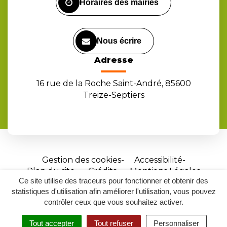
Horaires des mairies
Nous écrire
Adresse
16 rue de la Roche Saint-André, 85600
Treize-Septiers
Gestion des cookies
Accessibilité
Plan du site
Crédits
Mentions Légales
Ce site utilise des traceurs pour fonctionner et obtenir des
Site
statistiques d'utilisation afin améliorer l'utilisation, vous pouvez
réalisé
contrôler ceux que vous souhaitez activer.
par
Tout accepter
Tout refuser
Personnaliser
Inovagora
MENU