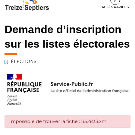
à
au
au
la
contenu
pied
ACCÈS RAPIDES
navigation
de
page
Demande d’inscription
sur les listes électorales
ÉLECTIONS
Impossible de trouver la fiche : R52833.xml