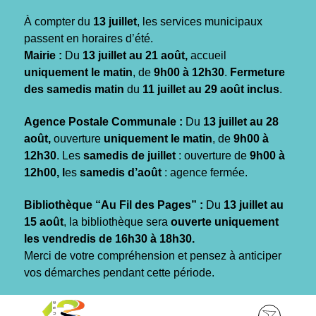
Gestion des traceurs
À compter du
13 juillet
, les services municipaux
passent en horaires d’été.
Mairie :
Du
13 juillet au 21 août,
accueil
uniquement le matin
, de
9h00 à 12h30
.
Fermeture
des samedis matin
du
11 juillet au 29 août inclus
.
Agence Postale Communale :
Du
13 juillet au 28
août,
ouverture
uniquement le matin
, de
9h00 à
12h30
. Les
samedis de juillet
: ouverture de
9h00 à
12h00, l
es
samedis d’août
: agence fermée.
Bibliothèque “Au Fil des Pages” :
Du
13 juillet au
15 août
, la bibliothèque sera
ouverte uniquement
les vendredis de 16h30 à 18h30.
Merci de votre compréhension et pensez à anticiper
vos démarches pendant cette période.
Aller
Aller
Aller