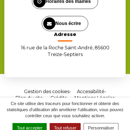
Horaires des mairies
Nous écrire
Adresse
16 rue de la Roche Saint-André, 85600
Treize-Septiers
Gestion des cookies
Accessibilité
Plan du site
Crédits
Mentions Légales
Ce site utilise des traceurs pour fonctionner et obtenir des
Site
statistiques d'utilisation afin améliorer l'utilisation, vous pouvez
réalisé
contrôler ceux que vous souhaitez activer.
par
Tout accepter
Tout refuser
Personnaliser
Inovagora
MENU